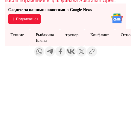
после поражения в 1/16 финала Australian Open
.
Следите за нашими новостями в Google News
Подписаться
Теннис
Рыбакина
тренер
Конфликт
Отно
Елена