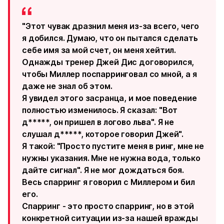
"Этот чувак дразнил меня из-за всего, чего
я добился. Думаю, что он пытался сделать
себе имя за мой счет, он меня хейтил.
Однажды тренер Джей Дис договорился,
чтобы Миллер поспарринговал со мной, а я
даже не знал об этом.
Я увидел этого засранца, и мое поведение
полностью изменилось. Я сказал: "Вот
д*****, он пришел в логово льва". Я не
слушал д*****, которое говорил Джей".
Я такой: "Просто пустите меня в ринг, мне не
нужны указания. Мне не нужна вода, только
дайте сигнал". Я не мог дождаться боя.
Весь спарринг я говорил c Миллером и бил
его.
Спарринг - это просто спарринг, но в этой
конкретной ситуации из-за нашей вражды