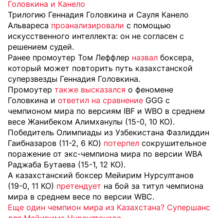
Головкина и Канело
Трилогию Геннадия Головкина и Сауля Канело
Альвареса
проанализировали
с помощью
искусственного интеллекта: он не согласен с
решением судей.
Ранее п
ромоутер Том Леффлер
назвал
боксера,
который может повторить путь казахстанской
суперзвезды Геннадия Головкина.
Промоутер
также высказался
о феномене
Головкина и
ответил на сравнение
GGG с
чемпионом мира по версиям IBF и WBO в среднем
весе Жанибеком Алимханулы (15-0, 10 КО).
Победитель Олимпиады из Узбекистана Фазлиддин
Гаибназаров (11-2, 6 KO)
потерпел
сокрушительное
поражение от экс-чемпиона мира по версии WBA
Раджаба Бутаева (15-1, 12 КО).
А казахстанский боксер Мейирим Нурсултанов
(19-0, 11 КО)
претендует
на бой за титул чемпиона
мира в среднем весе по версии WBC.
Еще один чемпион мира из Казахстана? Супершанс