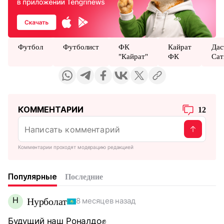
Футбол
Футболист
ФК
Кайрат
Дас
"Кайрат"
ФК
Сат
КОММЕНТАРИИ
12
Комментарии проходят модерацию редакцией
Популярные
Последние
Н
Нурболат
8 месяцев назад
Будущий наш Роналдо✊