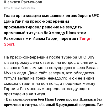
Фото ©️ Турар Казангапов
Глава организации смешанных единоборств UFС
Дана Уайт на пресс-конференции
прокомментировал решение не вводить
временный титул на бой между Шавкатом
Рахмоновым и Ианом Гэрри, передает
Tengri
Sport
.
На пресс-конференции после турнира UFC 309
глава промоушена ответил на вопрос о снятии с
главного боя чемпиона полусреднего веса Белала
Мухаммада. Дана Уайт заверил, что обладатель
титула выпал из гонки ненадолго и он не видит
смысла ставить на кон пояс, а поединок между
Гэрри и Рахмоновым определит следующего
претендента на титул.
- Вы анонсировали бой Иана Гэрри против Шавката без
временного титула, обычный 5-раундовый поединок. Все