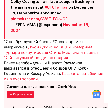
Colby Covington will face Joaquin Buckley in
the main event at
#UFCTampa
on December
14, Dana White announced.
pic.twitter.com/CV8TUYUwGP
— ESPN MMA (@espnmma)
November 16,
2024
17 ноября лучший боец UFC всех времен
американец
Джон Джонс на 309-м номерном
турнире нокаутировал Стипе Миочича и провел
12-й титульный поединок подряд
.
Ранее непобежденный Шавкат Рахмонов
высказался в отношении бойцов UFC Колби
Ковингтона и Камару Усмана.
Казахстанец обвинил
их в пустословии
.
Следите за нашими новостями в Google News
Подписаться
UFC
ММА
MMA
Казахстан
казахстанец