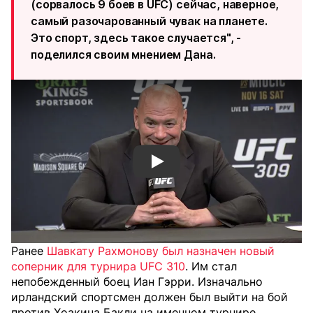
(сорвалось 9 боев в UFC) сейчас, наверное,
самый разочарованный чувак на планете.
Это спорт, здесь такое случается", -
поделился своим мнением Дана.
Смотреть видео YouTube
Ранее
Шавкату Рахмонову был назначен новый
соперник для турнира UFC 310
. Им стал
непобежденный боец Иан Гэрри. Изначально
ирландский спортсмен должен был выйти на бой
против Хоакина Бакли на именном турнире,