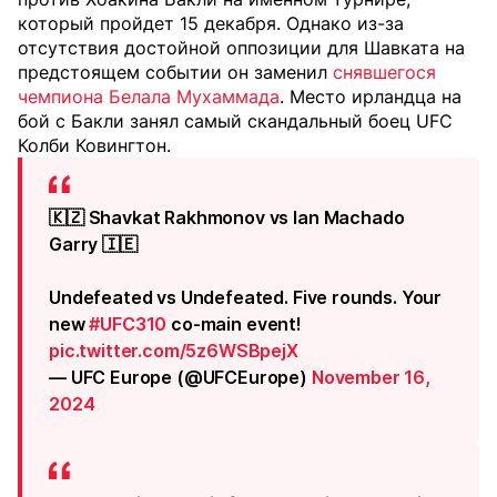
который пройдет 15 декабря. Однако из-за
отсутствия достойной оппозиции для Шавката на
предстоящем событии он заменил
снявшегося
чемпиона Белала Мухаммада
. Место ирландца на
бой с Бакли занял самый скандальный боец UFC
Колби Ковингтон.
🇰🇿 Shavkat Rakhmonov vs Ian Machado
Garry 🇮🇪
Undefeated vs Undefeated. Five rounds. Your
new
#UFC310
co-main event!
pic.twitter.com/5z6WSBpejX
— UFC Europe (@UFCEurope)
November 16,
2024