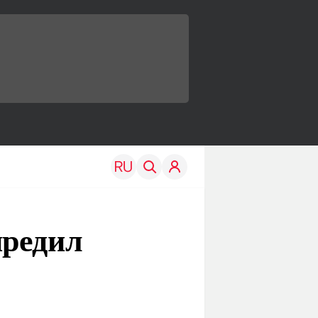
предил
TRAVEL
EDU
Моя страна
Новости