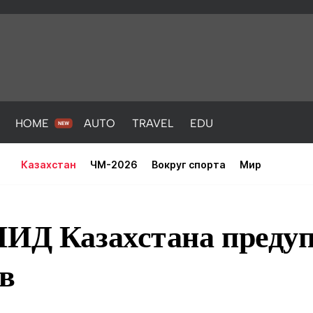
HOME
AUTO
TRAVEL
EDU
Казахстан
ЧМ-2026
Вокруг спорта
Мир
МИД Казахстана преду
в
PORT
HEALTH
HOME
AUTO
Новости
порт
Новости
Новости