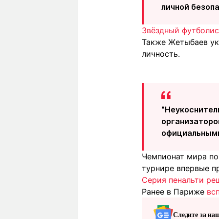
личной безоп
Звёздный футболис
Также Жетыбаев ук
личность.
"Неукоснител
организаторо
официальными
Чемпионат мира по 
турнире впервые п
Серия пенальти ре
Ранее в Париже
вс
Следите за на