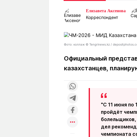
Статьи
Выгодно
В
Елизавета Аксенова
Погода
Полезно
Т
Корреспондент
Спецпроекты
Любопытно
Л
ч
Рейтинги
Гороскопы
Рецепты
Фото: коллаж © Tengrinews.kz / depositphotos.
Официальный представ
казахстанцев, планиру
О проекте
Редакция
Ре
+7 (777) 001 44 99
"С 11 июня по
пройдёт чемп
болельщиков,
дел рекоменд
чемпионата с