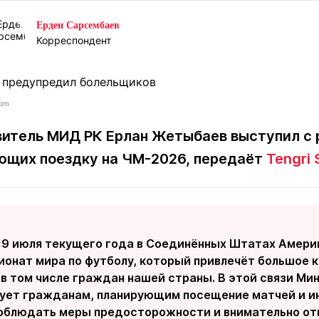
Статьи
округ спорта
Статьи
Полезное
Ерден Сарсембаев
ренды
Блоги
Корреспондент
ига
Обзоры
емпионов
Спецпроек
com
итель МИД РК Ерлан Жетыбаев выступил с
ющих поездку на ЧМ-2026, п
ередаёт
Tengri 
Контакты редакции
Вакансии
Реклама
Пресс-центр
клама
+7 (700) 3 888 188
 19 июля текущего года в Соединённых Штатах Амери
ионат мира по футболу, который привлечёт большое 
 в том числе граждан нашей страны. В этой связи М
ует гражданам, планирующим посещение матчей и и
облюдать меры предосторожности и внимательно от