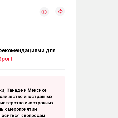
Вокруг света
Образование
Путевые
Учебные
заметки
заведения
Маршруты
ты
Заилийского
Алатау
 рекомендациями для
Sport
Светлая тема
Мы в социальных сетях
ки, Канаде и Мексике
количество иностранных
инистерство иностранных
ных мероприятий
носиться к вопросам