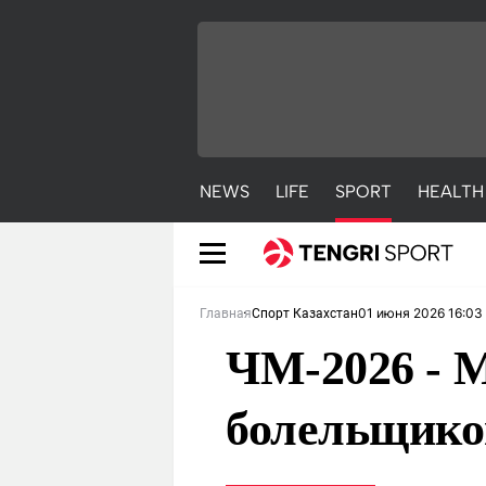
NEWS
LIFE
SPORT
HEALTH
01 июня 2026 16:03
Главная
Спорт Казахстан
ЧМ-2026 - 
болельщико
NEWS
LIFE
S
Новости
Красиво
С