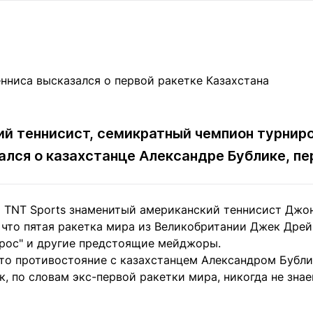
Статьи
округ спорта
Статьи
Полезное
ренды
Блоги
ига
Обзоры
емпионов
Спецпроек
й теннисист, семикратный чемпион турнир
лся о казахстанце Александре Бублике, п
Контакты редакции
Вакансии
Реклама
Пресс-центр
а TNT Sports знаменитый американский теннисист Джо
клама
, что пятая ракетка мира из Великобритании Джек Дре
+7 (700) 3 888 188
ррос" и другие предстоящие мейджоры.
что противостояние с казахстанцем Александром Бубл
к, по словам экс-первой ракетки мира, никогда не знае