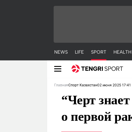
NEWS
LIFE
SPORT
HEALTH
02 июня 2025 17:41
Главная
Спорт Казахстан
“Черт знает
о первой ра
NEWS
LIFE
S
Новости
Красиво
С