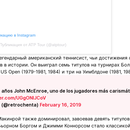
икацию в Instagram
Публикация от ATP Tour (@atptour)
егендарный американский теннисист, чьи достижения 
в в истории. Он выиграл семь титулов на турнирах Бо
US Open (1979-1981, 1984) и три на Уимблдоне (1981, 19
años John McEnroe, uno de los jugadores más carismátic
tter.com/UGgONIJCoV
a (@retrochenta)
February 16, 2019
Макинрой также доминировал, завоевав девять титулов
Бьорном Боргом и Джимми Коннорсом стало классикой