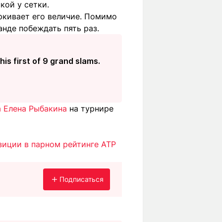
кой у сетки.
ркивает его величие. Помимо
анде побеждать пять раз.
his first of 9 grand slams.
а Елена Рыбакина
на турнире
зиции в парном рейтинге ATP
Подписаться