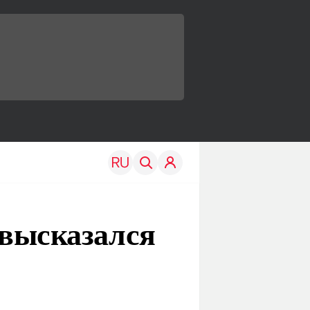
 высказался
TRAVEL
EDU
Моя страна
Новости