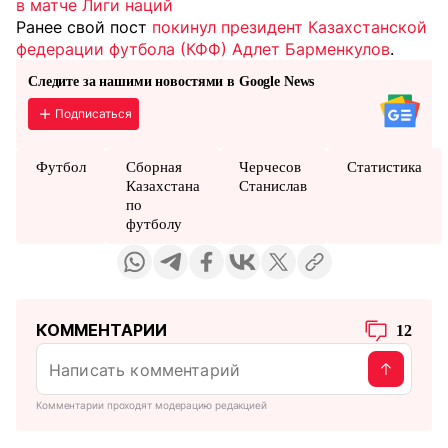
в матче Лиги наций
Ранее свой пост
покинул президент Казахстанской
федерации футбола (КФФ) Адлет Барменкулов
.
Следите за нашими новостями в Google News
Подписаться
Футбол
Сборная
Черчесов
Статистика
Казахстана
Станислав
по
футболу
КОММЕНТАРИИ
12
Комментарии проходят модерацию редакцией