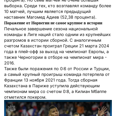
процента). Но семь матчей не очень большая
выборка. Среди тех, кто возглавлял команду более
10 матчей, лучшим является предыдущий
наставник Магомед Адиев (52,38 процента).
Поражение от Норвегии не самое крупное в истории
Печальное завершение сезона национальной
команды в Лиге наций стало одним из крупнейших
разгромов в истории сборной. С аналогичным
счетом Казахстан проиграл Греции 21 марта 2024
года в плей-офф за выход на чемпионат Европы, а
также Черногории в отборе на чемпионат мира -
2016.
Также были поражения по 0:6 от России и Турции,
а самый крупный проигрыш команда потерпела от
Франции 13 ноября 2021 года. Тогда сборная
Казахстана в Париже уступила действующим
чемпионам мира со счетом 0:8, а Килиан Мбаппе
отметился покером.