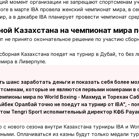
щий момент организации не запрещают спортсменам уч
тоге в марте IBA провела женский чемпионат мира, в се
р, а в декабре IBA планирует провести чемпионат сре
ной Казахстана на чемпионат мира п
т не принято окончательное решение по участию сборн
сборная Казахстана поедет на турнир в Дубай, то без 
мира в Ливерпуле.
ь шанс заработать деньги и показать себя более мо
тсменам, которые не являются первыми номерами в 
емпионы мира по World Boxing - Махмуд и Торехан С
йбек Оралбай точно не поедут на турнир от IBA", - по
том Tengri Sport исполнительный директор КФБ Рауан
о с нового сезона внутри Казахстана турниры IBA и Wor
ными. Оплачиваться из казны будут только медали турн