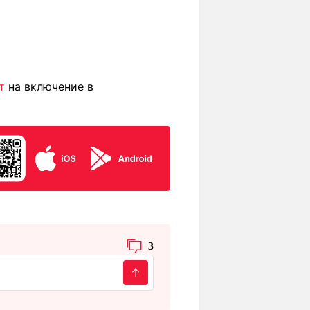
т
на включение в
3