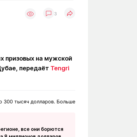
Вокруг света
Образование
3
Путевые
Учебные
заметки
заведения
Маршруты
ты
Заилийского
Алатау
х призовых на мужской
 Дубае, передаёт
Tengri
Светлая тема
Мы в социальных сетях
по 300 тысяч долларов. Больше
регионе, все они борются
а 8 миллионов долларов