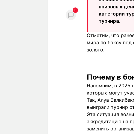
призовых ден
3
категории ту
турнира.
Отметим, что ранее
мира по боксу под 
золото.
Почему в бо
Напомним, в 2025 г
которых могут уча
Так, Алуа Балкибек
выиграли турнир от 
Эта ситуация возн
аккредитацию на п
заменить организац