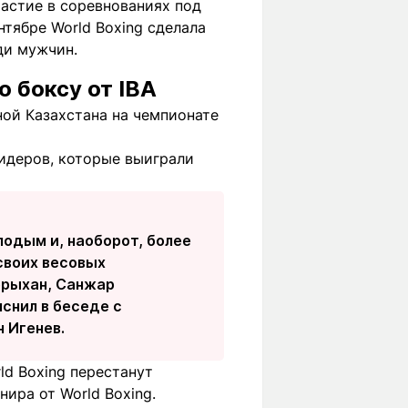
астие в соревнованиях под
нтябре World Boxing сделала
ди мужчин.
о боксу от IBA
ой Казахстана на чемпионате
лидеров, которые выиграли
лодым и, наоборот, более
своих весовых
абрыхан, Санжар
яснил в беседе с
 Игенев.
ld Boxing перестанут
ира от World Boxing.