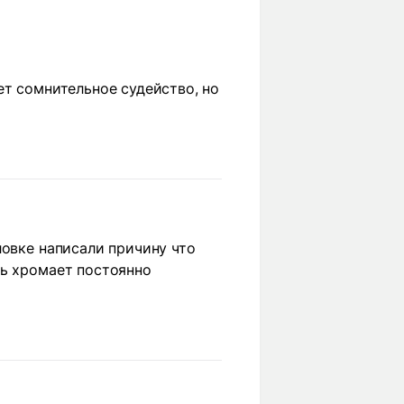
ет сомнительное судейство, но
ловке написали причину что
сь хромает постоянно