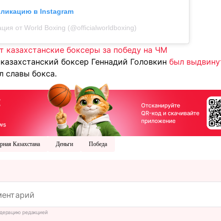
бликацию в Instagram
ция от World Boxing (@officialworldboxing)
т казахстанские боксеры за победу на ЧМ
 казахстанский боксер Геннадий Головкин
был выдвину
 славы бокса.
рная Казахстана
Деньги
Победа
дерацию редакцией