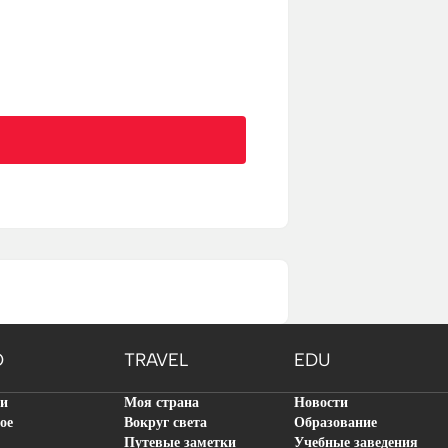
O
TRAVEL
EDU
ти
Моя страна
Новости
ое
Вокруг света
Образование
Путевые заметки
Учебные заведения