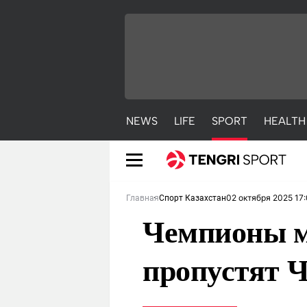
NEWS
LIFE
SPORT
HEALTH
02 октября 2025 17
Главная
Спорт Казахстан
Чемпионы ми
пропустят Ч
NEWS
LIFE
S
Новости
Красиво
С