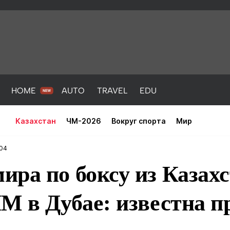
HOME
AUTO
TRAVEL
EDU
Казахстан
ЧМ-2026
Вокруг спорта
Мир
:04
ра по боксу из Казах
М в Дубае: известна 
PORT
HEALTH
HOME
AUTO
Новости
порт
Новости
Новости