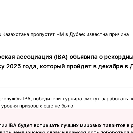
Статьи
округ спорта
Статьи
Полезное
ренды
Блоги
ига
Обзоры
емпионов
Спецпроек
кая ассоциация (IBA) объявила о рекордны
су 2025 года, который пройдет в декабре в
Контакты редакции
Вакансии
Реклама
Пресс-центр
клама
с-службы IBA, победители турнира смогут заработать 
+7 (700) 3 888 188
 уровня призовых еще не было.
ии IBA будет встречать лучших мировых талантов в 
евать чемпионскую славу и возможность побороться з