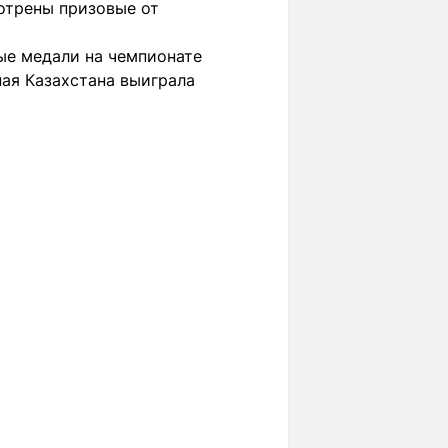
мотрены призовые от
ые медали на чемпионате
ная Казахстана выиграла