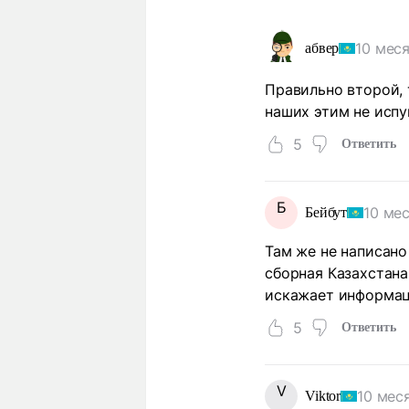
10 мес
абвер
Правильно второй, 
наших этим не испу
5
Ответить
Б
10 ме
Бейбут
Там же не написано
сборная Казахстана
искажает информа
5
Ответить
V
10 мес
Viktor