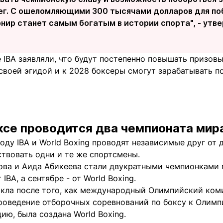
ег. С ошеломляющими 300 тысячами долларов для п
рнир станет самым богатым в истории спорта", - ут
 IBA заявляли, что будут постепенно повышать призовы
своей эгидой и к 2028 боксеры смогут зарабатывать п
ксе проводится два чемпионата мир
оду IBA и World Boxing проводят независимые друг от 
ствовать одни и те же спортсмены.
ова и Аида Абикеева стали двукратными чемпионками м
IBA, а сентябре - от World Boxing.
икла после того, как международный Олимпийский коми
роведение отборочных соревнований по боксу к Олимпи
ию, была создана World Boxing.