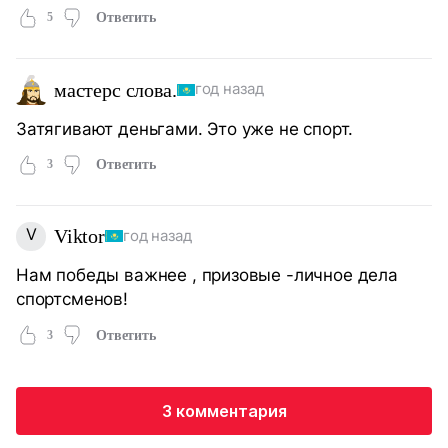
5
Ответить
мастерс слова.
год назад
Затягивают деньгами. Это уже не спорт.
3
Ответить
V
Viktor
год назад
Нам победы важнее , призовые -личное дела
спортсменов!
3
Ответить
3 комментария