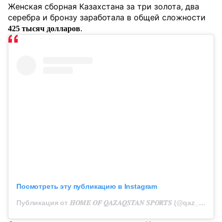
Женская сборная Казахстана за три золота, два
серебра и бронзу заработала в общей сложности
.
425 тысяч долларов
Посмотреть эту публикацию в Instagram
Публикация от 𝑯𝑶𝑴𝑬 𝑶𝑭 𝑸𝑨𝒁𝑨𝑸𝑺𝑻𝑨𝑵 𝑺𝑷𝑶𝑹𝑻𝑺 (@qaz_team_official)