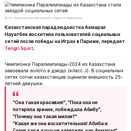
Фото: Паралимпийский комитет/ Нұрғали Жұмағазы
Казахстанская парадзюдоистка Акмарал
Науатбек восхитила пользователей социальных
сетей после победы на Играх в Париже, передает
Tengri Sport
.
Чемпионка Паралимпиады-2024 из Казахстана
завоевала золото в дзюдо (класс J). В социальных
сетях сотни казахстанцев оценили внешность 25-
летней девушки.
"Она такая красивая!", "Пока она не
потеряла зрение, побеждала Абибу",
"Почему она такая милая?"
"Какая же она восхитительная! Абиба и
Галия так в душу не залетели, как Акмарал",