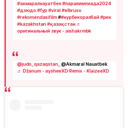
#акмаралнауатбек
#паралимпиада2024
#дзюдо
#fyp
#viral
#elbruso
#rekomendasifilm
#
#нурбекоралбай
#рек
#kazakhstan
#қазақстан
♬
оригинальный звук - aishakrmbk
@judo_qazaqstan_
@Akmaral Nauatbek
♬ Džanum - aysheeXD Remix - KlaizeeXD