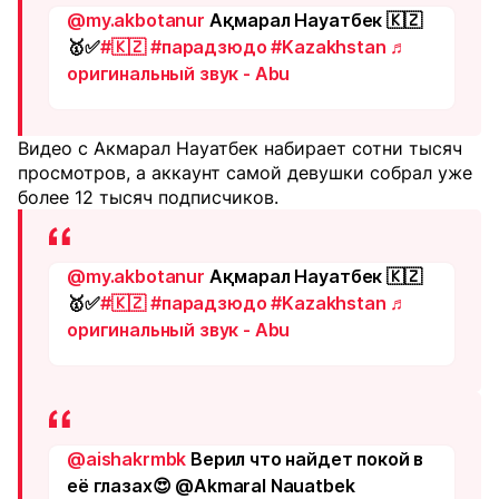
@my.akbotanur
Ақмарал Науатбек 🇰🇿
🥇✅
#🇰🇿
#парадзюдо
#Kazakhstan
♬
оригинальный звук - Abu
Видео с Акмарал Науатбек набирает сотни тысяч
просмотров, а аккаунт самой девушки собрал уже
более 12 тысяч подписчиков.
@my.akbotanur
Ақмарал Науатбек 🇰🇿
🥇✅
#🇰🇿
#парадзюдо
#Kazakhstan
♬
оригинальный звук - Abu
@aishakrmbk
Верил что найдет покой в
её глазах😍 @Akmaral Nauatbek