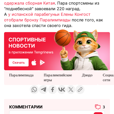
одержала сборная Китая
. Пара спортсмены из
"поднебесной" завоевали 220 наград.
А
у испанской парабегуньи Елены Конгост
отобрали бронзу Паралимпиады
после того, как
она захотела спасти своего гида.
Паралимпиада
Паралимпийские
Дзюдо
Социа
игры
сети
КОММЕНТАРИИ
3