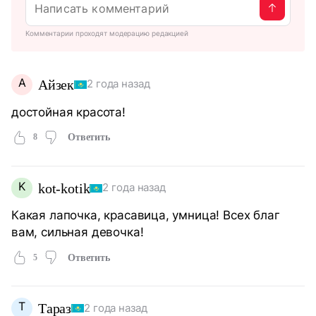
Комментарии проходят модерацию редакцией
А
Айзек
2 года назад
достойная красота!
8
Ответить
K
kot-kotik
2 года назад
Какая лапочка, красавица, умница! Всех благ
вам, сильная девочка!
5
Ответить
Т
Тараз
2 года назад