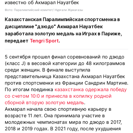
Фото: Паралимпийский комитет/ Нұрғали Жұмағазы
Казахстанская Паралимпийская спортсменка в
дисциплине "дзюдо" Акмарал Науатбек
заработала золотую медаль на Играх в Париже,
передает
Tengri Sport
.
5 сентября прошел финал соревнований по дзюдо
(класс J) в весовой категории до 48 килограммов
среди женщин. В финале выступила
представительница Казахстана Акмарал Науатбек
против спортсменки из Франции Сандрин Мартине.
По итогам поединка
казахстанка одержала победу
со счетом 10:0 и принесла в копилку родной
сборной вторую золотую медаль
.
Акмарал начала свою спортивную карьеру в
возрасте 11 лет. Она принимала участие в
молодежных чемпионатах мира по дзюдо в 2017,
2018 и 2019 годах. В 2021 году, после ухудшения