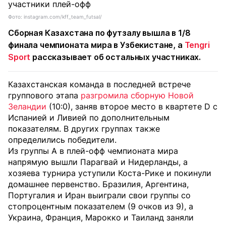
Фото: instagram.com/kff_team_futsal/
Сборная Казахстана по футзалу вышла в 1/8
финала чемпионата мира в Узбекистане, а
Tengri
Sport
рассказывает об остальных участниках.
Казахстанская команда в последней встрече
группового этапа
разгромила сборную Новой
Зеландии
(10:0), заняв второе место в квартете D с
Испанией и Ливией по дополнительным
показателям. В других группах также
определились победители.
Из группы A в плей-офф чемпионата мира
напрямую вышли Парагвай и Нидерланды, а
хозяева турнира уступили Коста-Рике и покинули
домашнее первенство. Бразилия, Аргентина,
Португалия и Иран выиграли свои группы со
стопроцентным показателем (9 очков из 9), а
Украина, Франция, Марокко и Таиланд заняли