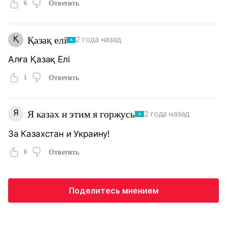
6
Ответить
Қ
Қазақ елі
2 года назад
Алға Қазақ Елі
1
Ответить
Я
Я казах и этим я горжусь
2 года назад
За Казахстан и Украину!
0
Ответить
Поделитесь мнением