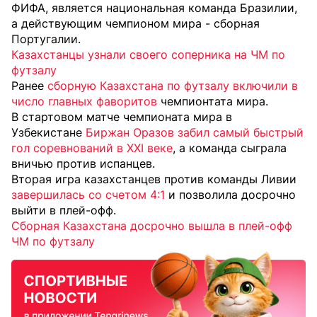
ФИФА, является национальная команда Бразилии,
а действующим чемпионом мира - сборная
Португалии.
Казахстанцы узнали своего соперника на ЧМ по
футзалу
Ранее
сборную Казахстана по футзалу включили в
число главных фаворитов
чемпионтата мира.
В стартовом матче чемпионата мира в
Узбекистане
Биржан Оразов забил самый быстрый
гол соревнований в XXI веке
, а команда сыграла
вничью против испанцев.
Вторая игра казахстанцев против команды Ливии
завершилась со счетом 4:1
и позволила досрочно
выйти в плей-офф.
Сборная Казахстана досрочно вышла в плей-офф
ЧМ по футзалу