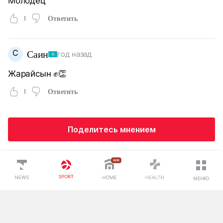
Молодец
1
Ответить
С
Саин
год назад
Жарайсын ✊👏
1
Ответить
Поделитесь мнением
Загрузка...