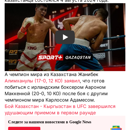
казахстанца состоялся 4 августа 2024 года.
Смотреть видео YouTube
А чемпион мира из Казахстана Жанибек
Алимханулы (17-0, 12 КО) заявил
, что готов
побиться с ирландским боксером Аароном
Маккенной (20-0, 10 КО) после боя с другим
чемпионом мира Карлосом Адамесом.
Бой Казахстан - Кыргызстан в UFC завершился
удушающим приемом в первом раунде
Следите за нашими новостями в Google News