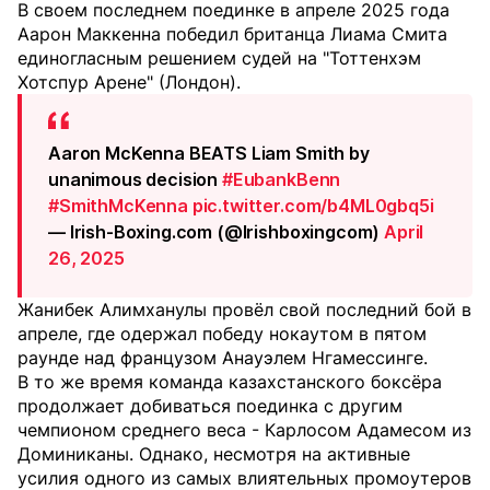
В своем последнем поединке в апреле 2025 года
Аарон Маккенна победил британца Лиама Смита
единогласным решением судей на "Тоттенхэм
Хотспур Арене" (Лондон).
Aaron McKenna BEATS Liam Smith by
unanimous decision
#EubankBenn
#SmithMcKenna
pic.twitter.com/b4ML0gbq5i
— Irish-Boxing.com (@Irishboxingcom)
April
26, 2025
Жанибек Алимханулы провёл свой последний бой в
апреле, где одержал победу нокаутом в пятом
раунде над французом Анауэлем Нгамессинге.
В то же время команда казахстанского боксёра
продолжает добиваться поединка с другим
чемпионом среднего веса - Карлосом Адамесом из
Доминиканы. Однако, несмотря на активные
усилия одного из самых влиятельных промоутеров