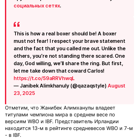
социальных сетях
.
This is how a real boxer should be! A boxer
must not fear! I respect your brave statement
and the fact that you called me out. Unlike the
others, you’re not standing there scared. One
day, God willing, we’ll share the ring. But first,
let me take down that coward Carlos!
https://t.co/59aRRVhwqL
— Janibek Alimkhanuly (@qazaqstyle)
August
23, 2025
Отметим, что Жанибек Алимханулы владеет
титулами чемпиона мира в среднем весе по
версиям WBO и IBF. Представитель Ирландии
находится 13-м в рейтинге средневесов WBO и 7-м
- в IBF.