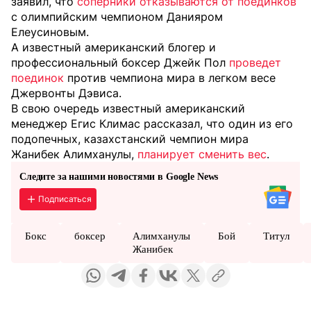
заявил, что
соперники отказываются от поединков
с олимпийским чемпионом Данияром
Елеусиновым.
А известный американский блогер и
профессиональный боксер Джейк Пол
проведет
поединок
против чемпиона мира в легком весе
Джервонты Дэвиса.
В свою очередь известный американский
менеджер Егис Климас рассказал, что один из его
подопечных, казахстанский чемпион мира
Жанибек Алимханулы,
планирует сменить вес
.
Следите за нашими новостями в Google News
Подписаться
Бокс
боксер
Алимханулы
Бой
Титул
Жанибек