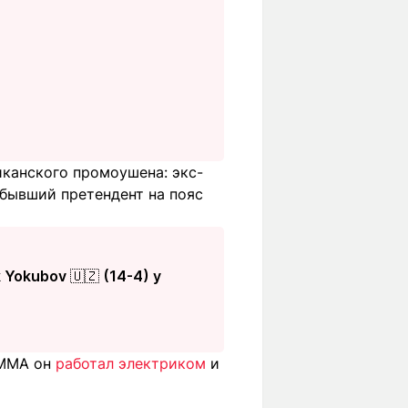
риканского промоушена: экс-
 бывший претендент на пояс
 Yokubov 🇺🇿 (14-4) y
 MMA он
работал электриком
и