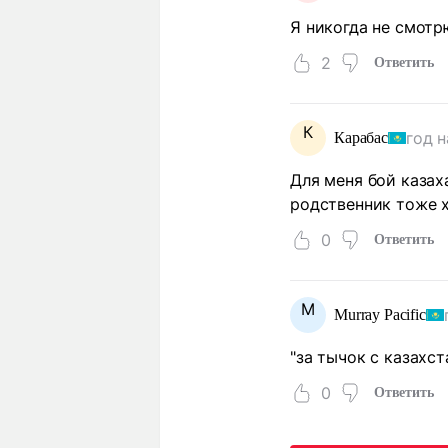
Я никогда не смотр
2
Ответить
К
год н
Карабас
Для меня бой казах
родственник тоже 
0
Ответить
M
Murray Pacific
"за тычок с казахст
0
Ответить