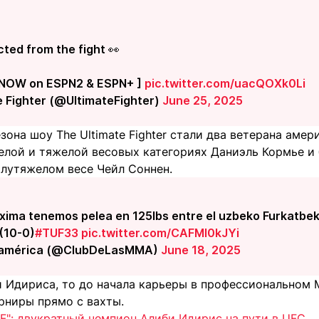
cted from the fight 👀
 NOW on ESPN2 & ESPN+ ]
pic.twitter.com/uacQOXk0Li
e Fighter (@UltimateFighter)
June 25, 2025
зона шоу The Ultimate Fighter стали два ветерана аме
елой и тяжелой весовых категориях Даниэль Кормье и
олутяжелом весе Чейл Соннен.
ima tenemos pelea en 125lbs entre el uzbeko Furkatbek
 (10-0)
#TUF33
pic.twitter.com/CAFMl0kJYi
américa (@ClubDeLasMMA)
June 18, 2025
и Идириса, то до начала карьеры в профессиональном
рниры прямо с вахты.
F": двукратный чемпион Алиби Идирис на пути в UFC