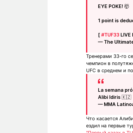
EYE POKE! 🤯
1 point is dedu
[
#TUF33
LIVE
— The Ultimat
Тренерами 33-го се
чемпион в полутяж
UFC в среднем и п
La semana próx
Alibi Idiris 🇰
— MMA Latino
Что касается Алиб
ездил на первые ту
"Первый казах в TU