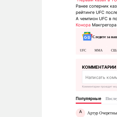
Ранее соперник ка
рейтинге UFC после
А чемпион UFC в п
Конора
Макгрегора 
Следите за на
UFC
MMA
СШ
КОММЕНТАРИИ
Комментарии проходят мо
Популярные
После
А
Артур Очеретн