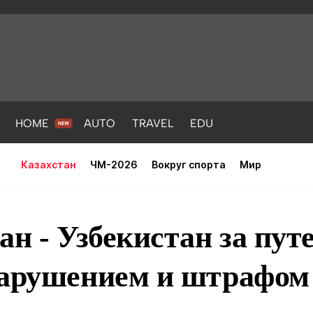
HOME
AUTO
TRAVEL
EDU
Казахстан
ЧМ-2026
Вокруг спорта
Мир
ан - Узбекистан за пут
нарушением и штрафом
PORT
HEALTH
HOME
AUTO
Новости
порт
Новости
Новости