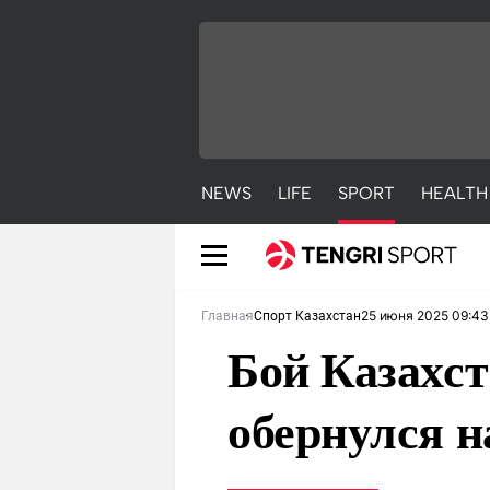
NEWS
LIFE
SPORT
HEALTH
25 июня 2025 09:43
Главная
Спорт Казахстан
Бой Казахст
обернулся 
NEWS
LIFE
S
Новости
Красиво
С