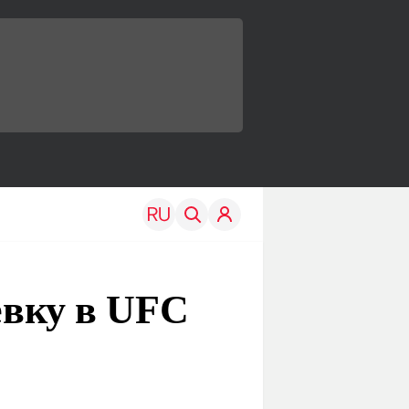
евку в UFC
TRAVEL
EDU
Моя страна
Новости