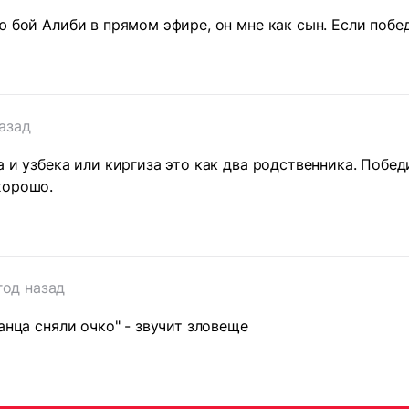
ю бой Алиби в прямом эфире, он мне как сын. Если побе
азад
а и узбека или киргиза это как два родственника. Побед
хорошо.
год назад
анца сняли очко" - звучит зловеще