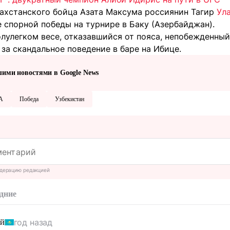
захстанского бойца Азата Максума россиянин Тагир
Ул
 спорной победы на турнире в Баку (Азербайджан).
олулегком весе, отказавшийся от пояса, непобежденны
за скандальное поведение в баре на Ибице.
шими новостями в Google News
А
Победа
Узбекистан
дерацию редакцией
дние
год назад
ый