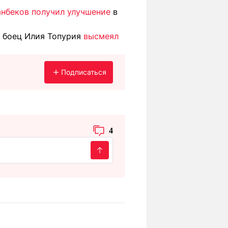
анбеков получил улучшение
в
й боец Илия Топурия
высмеял
Подписаться
4