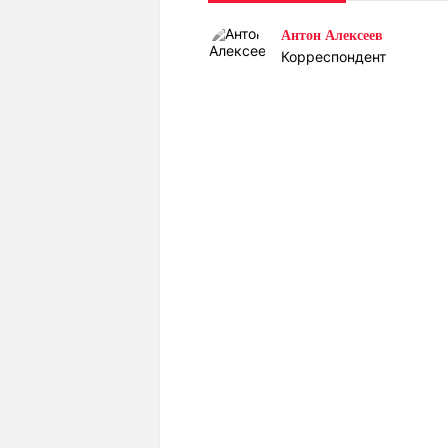
Статьи
Выгодно
В
Антон Алексеев
Погода
Полезно
Т
Корреспондент
Спецпроекты
Любопытно
Л
ч
Рейтинги
Гороскопы
Рецепты
О проекте
Редакция
Ре
+7 (777) 001 44 99