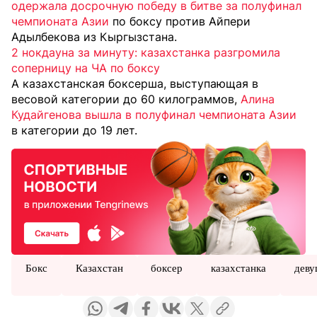
одержала досрочную победу в битве за полуфинал
чемпионата Азии
по боксу против Айпери
Адылбекова из Кыргызстана.
2 нокдауна за минуту: казахстанка разгромила
соперницу на ЧА по боксу
А казахстанская боксерша, выступающая в
весовой категории до 60 килограммов,
Алина
Кудайгенова вышла в полуфинал чемпионата Азии
в категории до 19 лет.
Бокс
Казахстан
боксер
казахстанка
деву