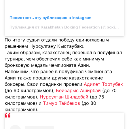
Посмотреть эту публикацию в Instagram
Публикация от Kazakhstan Boxing Federation (@boxingkazakhstan)
По итогу судьи отдали победу единогласным
решением Нурсултану Кыстаубаю.
Таким образом, казахстанец перешел в полуфинал
турнира, чем обеспечил себе как минимум
бронзовую медаль чемпионата Азии.
Напомним, что ранее в полуфинал чемпионата
Азии также прошли другие казахстанские
боксеры. Свои поединки провели
Адилет Тортубек
(до 60 килограммов),
Бейбарыс Аширбай
(до 70
килограммов),
Нурсултан Шилдебай
(до 75
килограммов) и
Тимур Тайбеков
(до 80
килограммов).