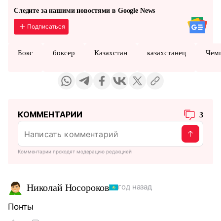
Следите за нашими новостями в Google News
Подписаться
Бокс
боксер
Казахстан
казахстанец
Чем
КОММЕНТАРИИ
3
Комментарии проходят модерацию редакцией
Николай Носороков
год назад
Понты