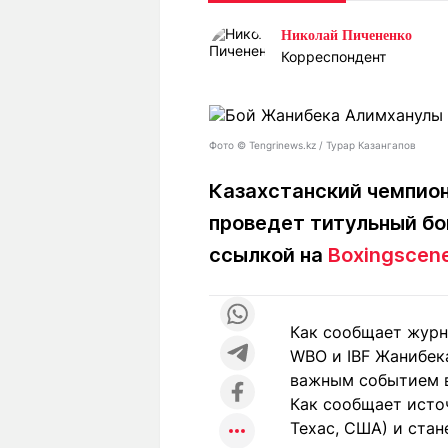
Статьи
Выгодно
В
Николай Пичененко
Погода
Полезно
Т
Корреспондент
Спецпроекты
Любопытно
Л
ч
Рейтинги
Гороскопы
Рецепты
Фото ©️ Tengrinews.kz / Турар Казангапов
Казахстанский чемпион
проведет титульный бо
О проекте
ссылкой на
Boxingscen
Редакция
Ре
Как сообщает журн
+7 (777) 001 44 99
WBO и IBF Жанибек
важным событием в 
Как сообщает исто
Техас, США) и стан