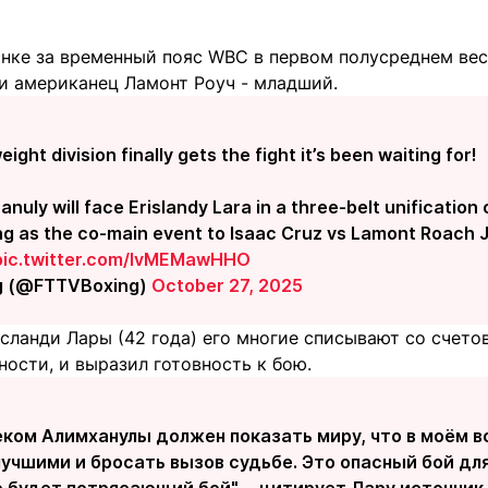
инке за временный пояс WBC в первом полусреднем вес
 и американец Ламонт Роуч - младший.
ight division finally gets the fight it’s been waiting for!
anuly will face Erislandy Lara in a three-belt unificatio
ng as the co-main event to Isaac Cruz vs Lamont Roach J
pic.twitter.com/IvMEMawHHO
g (@FTTVBoxing)
October 27, 2025
сланди Лары (42 года) его многие списывают со счетов
ности, и выразил готовность к бою.
еком Алимханулы должен показать миру, что в моём 
учшими и бросать вызов судьбе. Это опасный бой для