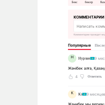
Бокс
боксер
Каз
КОММЕНТАРИИ
Комментарии проходят мо
Популярные
После
Н
9 мес
Нурлан
Жәнібек алға, Қазақ
4
Ответить
К
9 месяцев
Кз
Жанибек мы верим в 