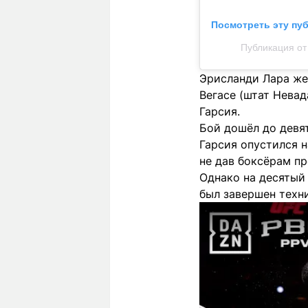
Посмотреть эту пу
Публикация от
Эрисланди Лара же 
Вегасе (штат Нева
Гарсия.
Бой дошёл до девят
Гарсия опустился н
не дав боксёрам п
Однако на десятый 
был завершен техн