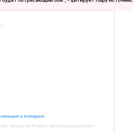
 будет потрясающий бой", - цитирует Лару источник.
бликацию в Instagram
т Mo' Boxing, No Problem (@moboxingnoproblem)