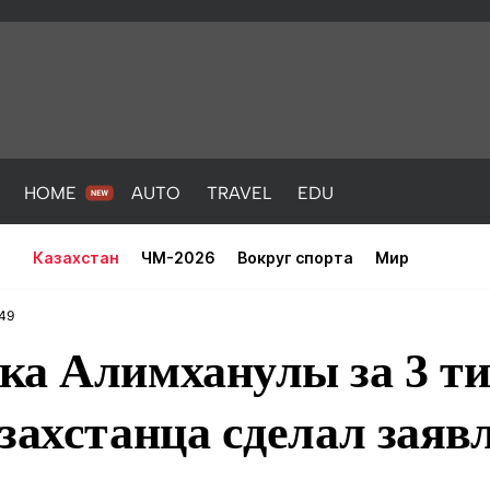
HOME
AUTO
TRAVEL
EDU
Казахстан
ЧМ-2026
Вокруг спорта
Мир
:49
ка Алимханулы за 3 ти
захстанца сделал заяв
PORT
HEALTH
HOME
AUTO
Новости
порт
Новости
Новости