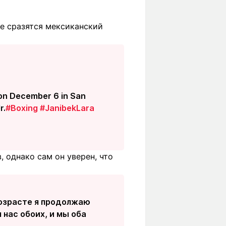
е сразятся мексиканский
n on December 6 in San
r.
#Boxing
#JanibekLara
, однако сам он уверен, что
возрасте я продолжаю
 нас обоих, и мы оба