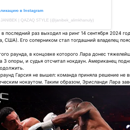
бликацию в Instagram
 JANIBEK | QAZAQ STYLE (@janibek_alimkhanuly)
в последний раз выходил на ринг 14 сентября 2024 года
да, США). Его соперником стал тогдашний владелец по
ого раунда, в концовке которого Лара донес тяжелейш
а 3 опоры, и судья отсчитал нокдаун. Американец подня
родолжить.
раунд Гарсия не вышел: команда приняла решение не в
ическим нокаутом. Таким образом, Эрисланди Лара зав