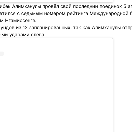
ибек Алимханулы провёл свой последний поединок 5 ап
третился с седьмым номером рейтинга Международной б
м Нгамиссенге.
аундов из 12 запланированных, так как Алимханулы от
ыми ударами слева.