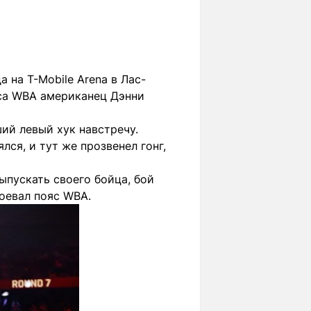
 на T-Mobile Аrena в Лас-
яса WBA американец Дэнни
ий левый хук навcтречу.
лся, и тут же прозвенел гонг,
ыпускать своего бойца, бой
оевал пояс WBA.