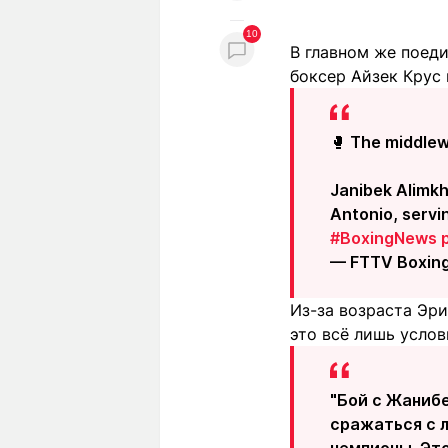
10
В главном же поед
боксер Айзек Крус
🥊 The middlewe
Janibek Alimkh
Antonio, servi
#BoxingNews
— FTTV Boxin
Из-за возраста Эри
это всё лишь услов
"Бой с Жаниб
сражаться с л