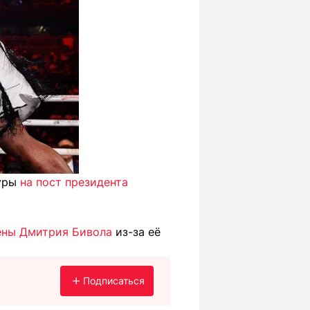
туры
на пост президента
ены Дмитрия Бивола
из-за её
Подписаться