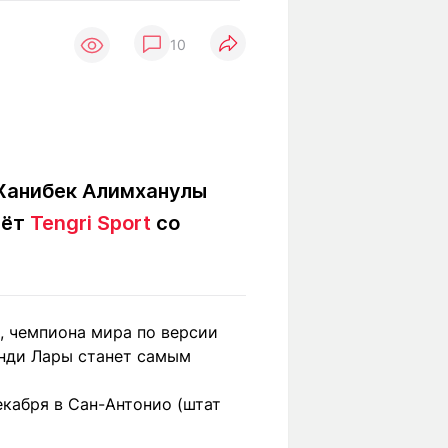
Вокруг света
Образование
10
Путевые
Учебные
заметки
заведения
Маршруты
ты
Заилийского
Алатау
 Жанибек Алимханулы
аёт
Tengri Sport
со
Светлая тема
Мы в социальных сетях
, чемпиона мира по версии
анди Лары станет самым
екабря в Сан-Антонио (штат