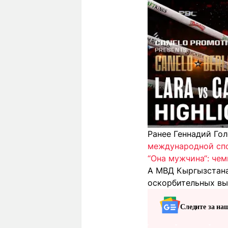
Ранее Геннадий Го
международной сп
“Она мужчина“: че
А МВД Кыргызстан
оскорбительных вы
Следите за на