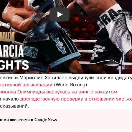
Смотреть видео YouTube
ловкин и Мариолис Харилаос выдвинули свои кандида
ортивной организации
(World Boxing).
мпионка Олимпиады вернулась на ринг с нокаутом
а начало
доследственную проверку в отношении экс-ж
сказываний.
шими новостями в Google News