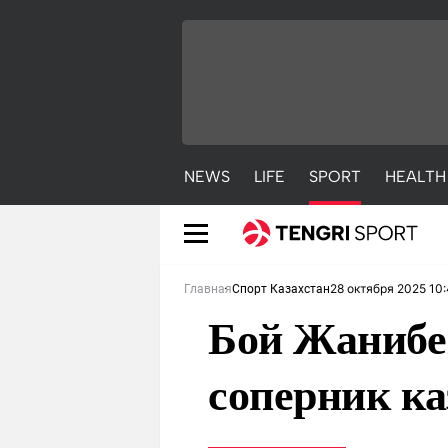
NEWS
LIFE
SPORT
HEALTH
28 октября 2025 10
Главная
Спорт Казахстан
Бой Жанибе
соперник ка
NEWS
LIFE
S
Новости
Красиво
С