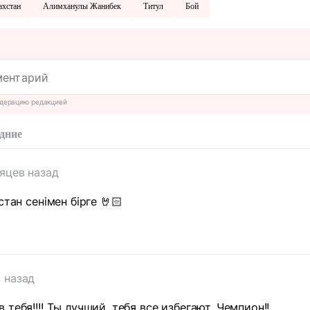
ахстан
Алимханулы Жанибек
Титул
Бой
дерацию редакцией
дние
яцев назад
стан сенімен бірге 🤘🏻
 назад
тебя!!!! Ты лучший, тебя все избегают. Чемпион!!