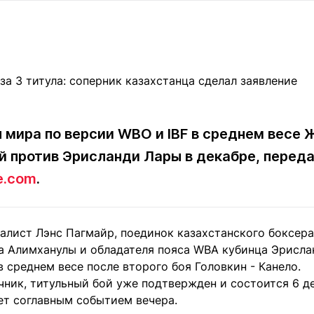
Статьи
округ спорта
Статьи
Полезное
ренды
Блоги
ига
Обзоры
емпионов
Спецпроек
 мира по версии WBO и IBF в среднем весе
й против Эрисланди Лары в декабре, перед
Контакты редакции
Вакансии
Реклама
Пресс-центр
e.com
.
клама
алист Лэнс Пагмайр, поединок казахстанского боксера
+7 (700) 3 888 188
а Алимханулы и обладателя пояса WBA кубинца Эрисл
среднем весе после второго боя Головкин - Канело.
чник, титульный бой уже подтвержден и состоится 6 д
ет соглавным событием вечера.