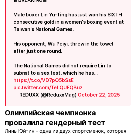
🚨BREAKING🚨
Male boxer Lin Yu-Ting has just won his SIXTH
consecutive gold in a women's boxing event at
Taiwan's National Games.
His opponent, Wu Peiyi, threw in the towel
after just one round.
The National Games did not require Lin to
submit to a sex test, which he has…
https://t.co/VD7pO5bSsE
pic.twitter.com/TeLQUEQBuz
— REDUXX (@ReduxxMag)
October 22, 2025
Олимпийская чемпионка
провалила гендерный тест
Линь Юйтин - одна из двух спортсменок, которая