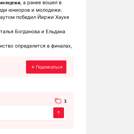
, а ранее вошел в
 молодежи
реди юниоров и молодежи.
каутом победил Йиржи Хауке
аталья Богданова и Ельдана
инство определится в финалах,
Подписаться
3