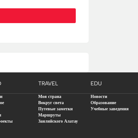
O
TRAVEL
EDU
ти
Моя страна
Новости
ое
Вокруг света
Образование
Путевые заметки
Учебные заведения
ы
Маршруты
роекты
Заилийского Алатау