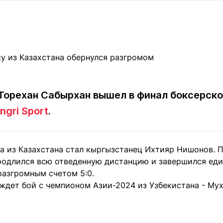
Статьи
округ спорта
Статьи
Полезное
ренды
Блоги
ига
Обзоры
емпионов
Спецпроек
Торехан Сабырхан вышел в финал боксерског
ngri Sport
.
Контакты редакции
Вакансии
Реклама
Пресс-центр
а из Казахстана стал кыргызстанец Ихтияр Нишонов. П
клама
родлился всю отведенную дистанцию и завершился ед
+7 (700) 3 888 188
разгромным счетом 5:0.
 ждет бой с чемпионом Азии-2024 из Узбекистана - М