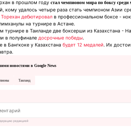
рхан в прошлом году
стал чемпионом мира по боксу среди
й, кому удалось четыре раза стать чемпионом Азии с
а
Торехан дебютировал
в профессиональном боксе - но
лимханулы на турнире в Астане.
м турнире в Таиланде две боксерши из Казахстана - Н
ли в полуфинале
досрочные победы
.
е в Бангкоке у Казахстана
будет 12 медалей
. Их досто
автра.
шими новостями в Google News
пионы
Таиланд
дерацию редакцией