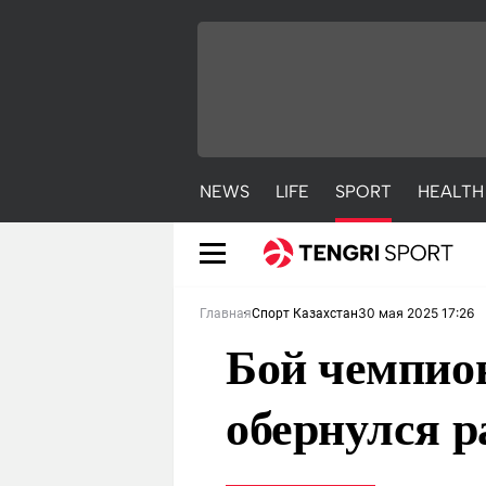
NEWS
LIFE
SPORT
HEALTH
30 мая 2025 17:26
Главная
Спорт Казахстан
Бой чемпион
обернулся р
NEWS
LIFE
S
Новости
Красиво
С