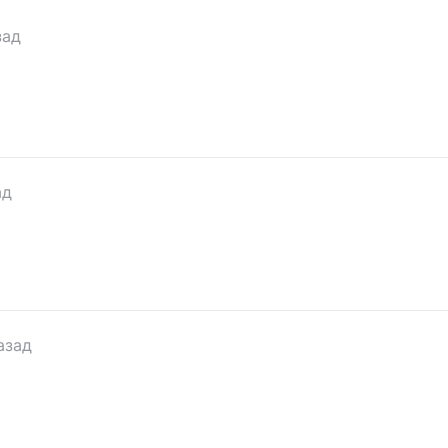
зад
ад
азад