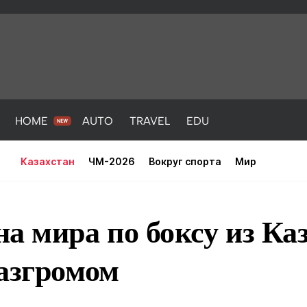
HOME
AUTO
TRAVEL
EDU
Казахстан
ЧМ-2026
Вокруг спорта
Мир
а мира по боксу из Ка
азгромом
PORT
HEALTH
HOME
AUTO
Новости
порт
Новости
Новости