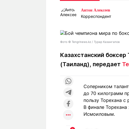
Статьи
Выгодно
В
Антон Алексеев
Погода
Полезно
Т
Корреспондент
Спецпроекты
Любопытно
Л
ч
Рейтинги
Гороскопы
Рецепты
Фото ©️ Tengrinews.kz / Турар Казангапов
Казахстанский боксер 
(Таиланд), передает
Te
О проекте
Соперником талант
Редакция
Ре
до 70 килограмм п
+7 (777) 001 44 99
пользу Торехана с 
В финале Торехана
Исмоиловым.