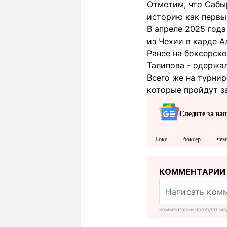
Отметим, что Сабы
историю как первы
В апреле 2025 год
из Чехии в карде А
Ранее на боксерско
Талипова - одержа
Всего же на турнир
которые пройдут з
Следите за на
Бокс
боксер
чем
КОММЕНТАРИИ
Комментарии проходят мо