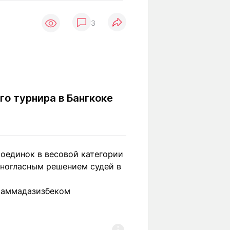
Вокруг света
Образование
3
Путевые
Учебные
заметки
заведения
Маршруты
ты
Заилийского
Алатау
о турнира в Бангкоке
Светлая тема
оединок в весовой категории
Мы в социальных сетях
иногласным решением судей в
ухаммадазизбеком