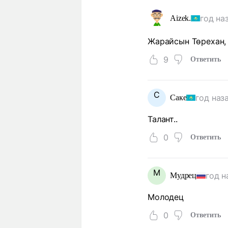
год на
Aizek.
Жарайсын Төрехан,
9
Ответить
С
год наз
Саке
Талант..
0
Ответить
М
год н
Мудрец
Молодец
0
Ответить