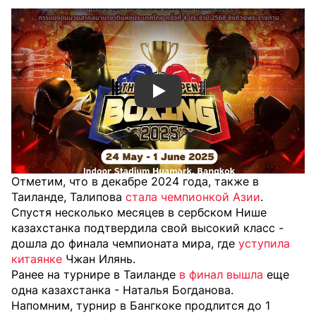
Смотреть видео YouTube
Отметим, что в декабре 2024 года, также в
Таиланде, Талипова
стала чемпионкой Азии
.
Спустя несколько месяцев в сербском Нише
казахстанка подтвердила свой высокий класс -
дошла до финала чемпионата мира, где
уступила
китаянке
Чжан Илянь.
Ранее на турнире в Таиланде
в финал вышла
еще
одна казахстанка - Наталья Богданова.
Напомним, турнир в Бангкоке продлится до 1