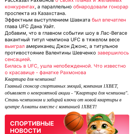
Рассказал Рахмонов
о своих планах и желаемых
конкурентах
, а параллельно
обнародовали гонорар
проспекта из Казахстана.
Эффектным выступлением Шавката
был впечатлен
глава UFC Дана Уайт.
Добавим, что в главном событии шоу в Лас-Вегасе
вакантный титул чемпиона UFC в тяжелом весе
выиграл
американец Джон Джонс, а титульное
противостояние Валентины Шевченко
завершилось
сенсацией
.
Билась в UFC, ушла непобежденной. Что известно
о красавице - фанатке Рахмонова
Квартира для чемпиона!
Главный спонсор спортивных эмоций, компания 1XBET,
объявляет о невероятной акции - "Квартира для чемпиона".
Стань чемпионом и забирай ключи от новой квартиры в
центре Алматы вместе с компанией 1XBET!