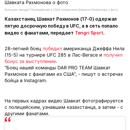
Большая звезда? Полицейские в США попросили Шавката Рахмонова о фото
Казахстанец
Шавкат Рахмонов
(17-0) одержал
пятую досрочную победу в UFC, а в сеть попало
видео с фанатами, передает
Tengri Sport
.
28-летний боец
победил
американца Джеффа Нила
(15-5) на турнире UFC 285 в Лас-Вегасе и
получил
бонус за выступление
.
"Боец нашей команды DAR PRO TEAM Шавкат
Рахмонов с фанатами из США", - пишут о встречах
бойца в Instagram.
На первых кадрах видео Шавкат фотографируется
с полицейским, узнавшим казахстанца, а затем - с
другими фанатами.