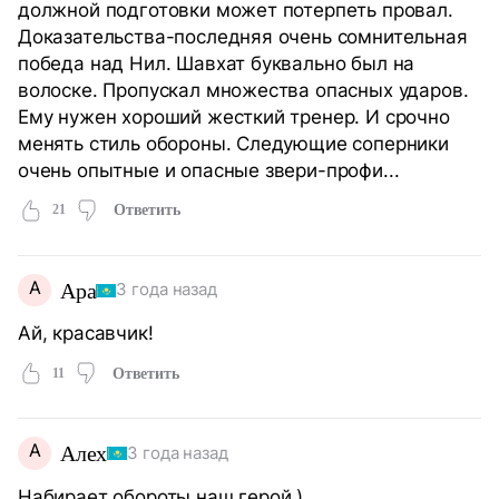
должной подготовки может потерпеть провал.
Доказательства-последняя очень сомнительная
победа над Нил. Шавхат буквально был на
волоске. Пропускал множества опасных ударов.
Ему нужен хороший жесткий тренер. И срочно
менять стиль обороны. Следующие соперники
очень опытные и опасные звери-профи...
21
Ответить
А
Ара
3 года назад
Ай, красавчик!
11
Ответить
А
Алех
3 года назад
Набирает обороты наш герой )