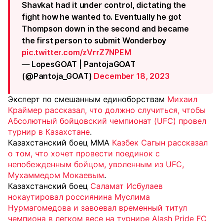
Shavkat had it under control, dictating the
fight how he wanted to. Eventually he got
Thompson down in the second and became
the first person to submit Wonderboy
pic.twitter.com/zVrrZ7NPEM
— LopesGOAT | PantojaGOAT
(@Pantoja_GOAT)
December 18, 2023
Эксперт по смешанным единоборствам
Михаил
Краймер рассказал, что должно случиться, чтобы
Абсолютный бойцовский чемпионат (UFC) провел
турнир в Казахстане
.
Казахстанский боец ММА
Казбек Сагын рассказал
о том, что хочет провести поединок с
непобежденным бойцом, уволенным из UFC,
Мухаммедом Мокаевым
.
Казахстанский боец
Саламат Исбулаев
нокаутировал россиянина Муслима
Нурмагомедова и завоевал временный титул
чемпиона в легком весе на турнире Alash Pride FC