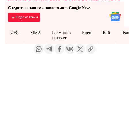
Следите за нашими новостями в Google News
Подписаться
UFC
MMA
Рахмонов
Боец
Бой
Фан
Шавкат