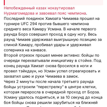
Непобежденный казах нокаутировал
Нурмагомедова и завоевал пояс чемпиона
.
Последний поединок Хамзата Чимаева прошел на
турнире UFC 294 против бывшего чемпиона
среднего веса Камару Усмана. В начале первого
раунда Борз совершил проход в одну ногу. Весь
раунд Чимаев удерживал выигрышную позицию за
спиной Камару, пробивал удары и удерживал
соперника на канвасе.
Второй отрезок прошел менее активно: бойцы по
очереди перехватывали инициативу в стойке. Под
конец раунда Хамзат снова бросился в ноги и
провел тэйкдаун, но Усман успел отреагировать и
захватил шею и руки Чимаева в замок.
Через 2 минуты после начала третьего раунда
бойцы устроили "перестрелку" в центре клетки,
которая переросла в очередной проход от Борза.
Усману удалось подняться, и за 10 секунд до конца
боя бойцы снова решили зарубиться на ближней