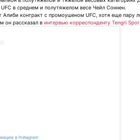
емпион в полутяжелой и тяжелой весовых категориях 
 UFC в среднем и полутяжелом весе Чейл Соннен.
т Алиби контракт с промоушеном UFC, хотя еще пару л
ом он рассказал в
интервью корреспонденту Tengri Spor
икацию в Instagram