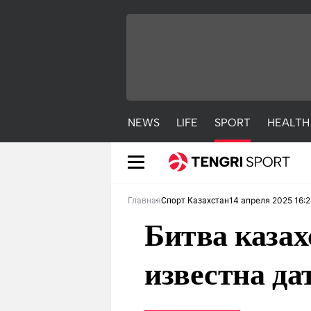
NEWS
LIFE
SPORT
HEALTH
14 апреля 2025 16:2
Главная
Спорт Казахстан
Битва казах
известна да
NEWS
LIFE
S
Новости
Красиво
С