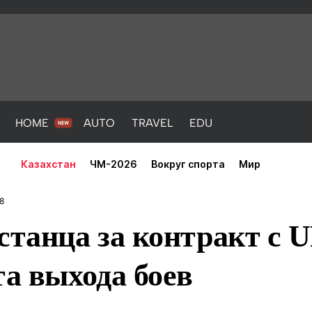
HOME
AUTO
TRAVEL
EDU
Казахстан
ЧМ-2026
Вокруг спорта
Мир
8
станца за контракт с 
та выхода боев
PORT
HEALTH
HOME
AUTO
Новости
порт
Новости
Новости