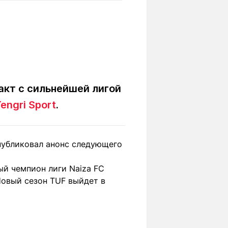
Вокруг света
Образование
Путевые
Учебные
заметки
заведения
Маршруты
ты
Заилийского
Алатау
ракт с сильнейшей лигой
engri Sport
.
Светлая тема
опубликовал анонс следующего
Мы в социальных сетях
ый чемпион лиги Naiza FC
Новый сезон TUF выйдет в