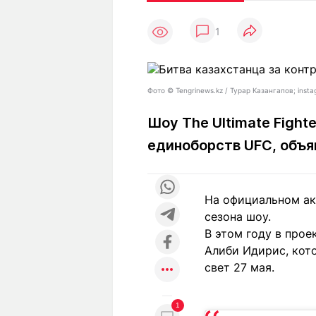
Статьи
Выгодно
В
1
Погода
Полезно
Т
Спецпроекты
Любопытно
Л
ч
Рейтинги
Гороскопы
Фото ©️ Tengrinews.kz / Турар Казангапов; instag
Рецепты
Шоу The Ultimate Fight
единоборств UFC, объя
О проекте
На официальном акк
сезона шоу.
Редакция
Ре
В этом году в прое
+7 (777) 001 44 99
Алиби Идирис, кот
свет 27 мая.
1