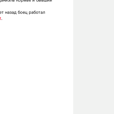
Даниэль Кормье и бывший
ет назад боец работал
t
.