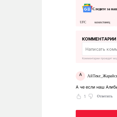
Следите за на
UFC
казахстанец
КОММЕНТАРИИ
Комментарии проходят мо
А
АйТеке_Жарайс
А че если наш Алиб
1
Ответить