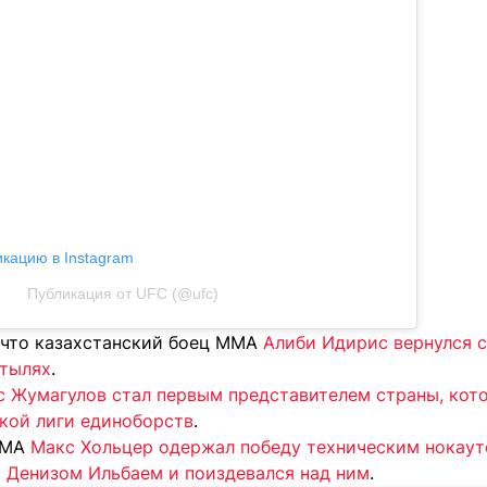
икацию в Instagram
Публикация от UFC (@ufc)
 что казахстанский боец ММА
Алиби Идирис вернулся с
стылях
.
с Жумагулов стал первым представителем страны, кото
кой лиги единоборств
.
ММА
Макс Хольцер одержал победу техническим нокаут
 Денизом Ильбаем и поиздевался над ним
.