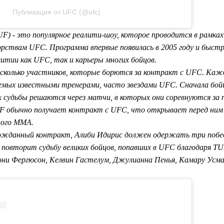
Публикация от UFC (@ufc)
(TUF) - это популярное реалити-шоу, которое проводится в рамка
рствам UFC. Программа впервые появилась в 2005 году и быстр
итии как UFC, так и карьеры многих бойцов.
сколько участников, которые борются за контракт с UFC. Каж
уемых известными тренерами, часто звездами UFC. Сначала бой
х судьбы решаются через матчи, в которых они соревнуются за
F обычно получает контракт с UFC, что открывает перед ни
ного MMA.
жданный контракт, Алиби Идирис должен одержать три победы
 повторит судьбу великих бойцов, попавших в UFC благодаря TU
Тони Фергюсон, Келвин Гастелум, Джулианна Пенья, Камару Усм