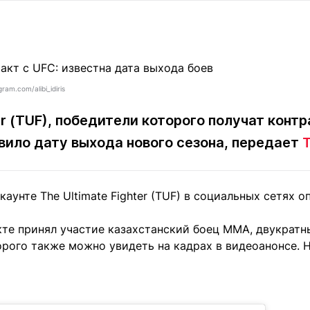
Статьи
округ спорта
Статьи
Полезное
ренды
Блоги
ига
Обзоры
емпионов
Спецпроек
ram.com/alibi_idiris
er (TUF), победители которого получат конт
вило дату выхода нового сезона, передает
T
Контакты редакции
Вакансии
Реклама
Пресс-центр
аунте The Ultimate Fighter (TUF) в социальных сетях 
клама
кте принял участие казахстанский боец ММА, двукратн
+7 (700) 3 888 188
орого также можно увидеть на кадрах в видеоанонсе. 