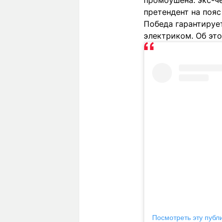
промоушена: экс-ч
претендент на пояс
Победа гарантируе
электриком. Об эт
Посмотреть эту публ