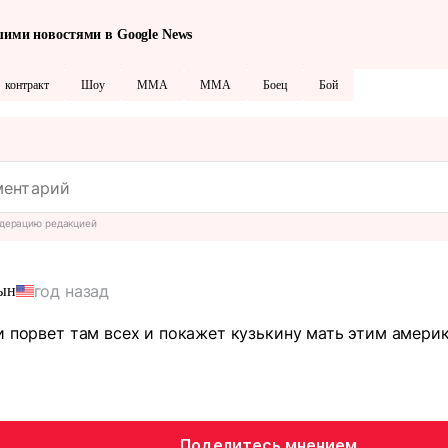
шими новостями в Google News
контракт
Шоу
ММА
MMA
Боец
Бой
дерацию редакцией
год назад
ын
и порвет там всех и покажет кузькину мать этим амери
Поделитесь мнением