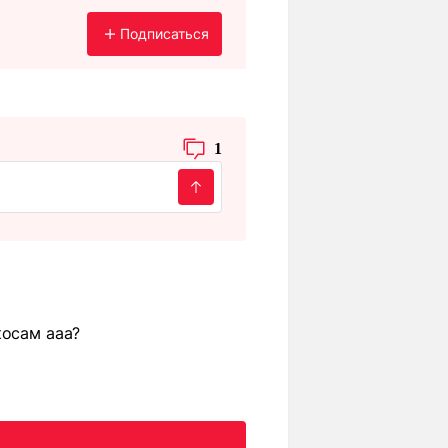
Подписаться
1
косам ааа?