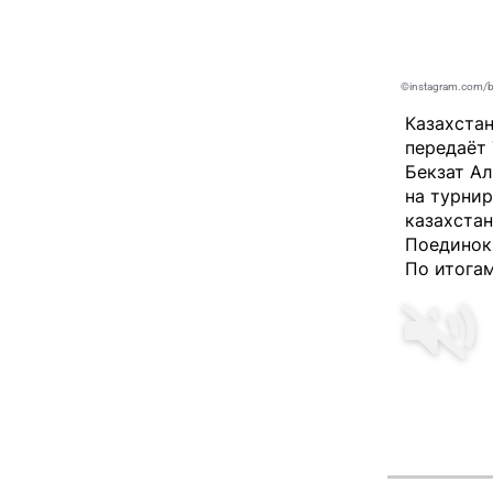
©instagram.com/b
Казахста
передаёт
Бекзат А
на турнир
казахстан
Поединок
По итогам