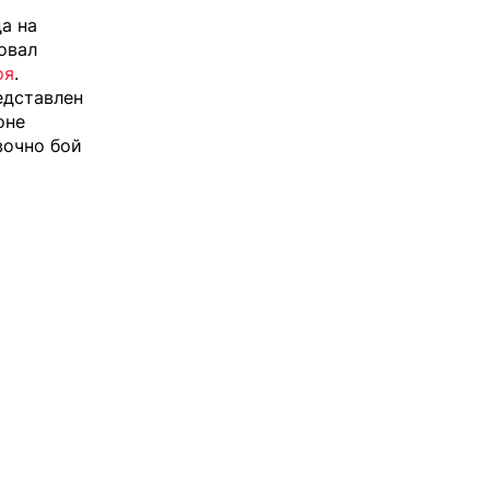
а на
овал
оя
.
едставлен
оне
вочно бой