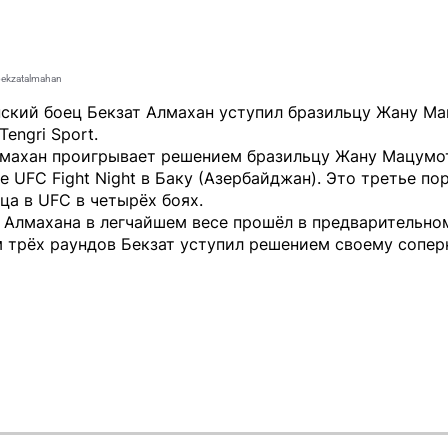
ekzatalmahan
нский боец Бекзат Алмахан уступил бразильцу Жану Ма
Tengri Sport.
лмахан проигрывает решением бразильцу Жану Мацумот
е UFC Fight Night в Баку (Азербайджан). Это третье п
ца в UFC в четырёх боях.
 Алмахана в легчайшем весе прошёл в предварительном
 трёх раундов Бекзат уступил решением своему сопер