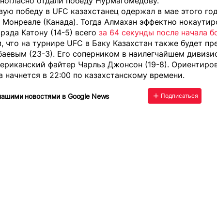
ногласно отдали победу Нурмагомедову.
ую победу в UFC казахстанец одержал в мае этого год
 Монреале (Канада). Тогда Алмахан эффектно нокаутир
рэда Катону (14-5) всего
за 64 секунды после начала б
 что на турнире UFC в Баку Казахстан также будет пр
аевым (23-3). Его соперником в наилегчайшем дивизи
ериканский файтер Чарльз Джонсон (19-8). Ориентиро
 начнется в 22:00 по казахстанскому времени.
нашими новостями в Google News
Подписаться