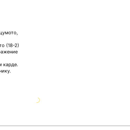
цумото,
о (18-2)
оражение
 карде.
нику.