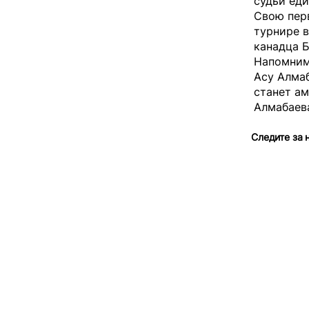
судьи еди
Свою перв
турнире в
канадца Б
Напомним,
Асу Алмаб
станет ам
Алмабаева
Следите за 