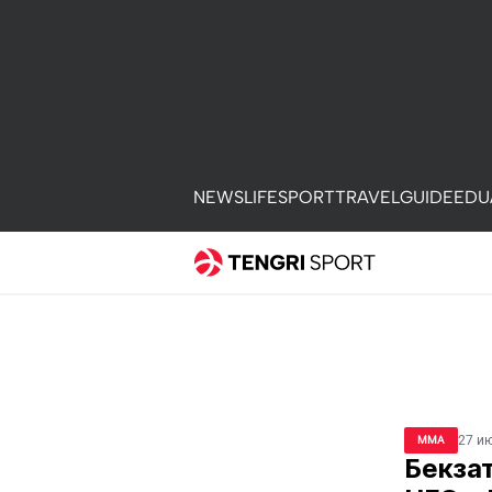
NEWS
LIFE
SPORT
TRAVEL
GUIDE
EDU
27 и
ММА
Бекзат