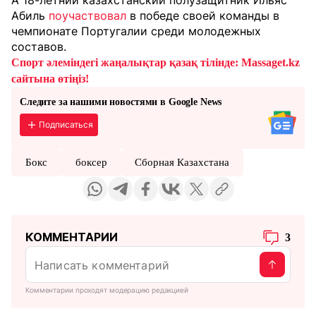
А 18-летний казахстанский полузащитник Ильяс
Абиль
поучаствовал
в победе своей команды в
чемпионате Португалии среди молодежных
составов.
Спорт әлеміндегі жаңалықтар қазақ тілінде: Massaget.kz
сайтына өтіңіз!
Следите за нашими новостями в Google News
Подписаться
Бокс
боксер
Сборная Казахстана
КОММЕНТАРИИ
3
Комментарии проходят модерацию редакцией