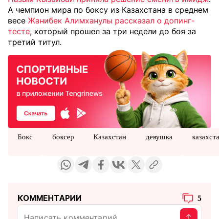
А чемпион мира по боксу из Казахстана в среднем
весе
Жанибек Алимханулы рассказал о допинг-
тесте
, который прошел за три недели до боя за
третий титул.
Бокс
боксер
Казахстан
девушка
казахст
КОММЕНТАРИИ
5