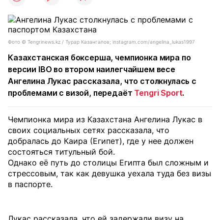
Фото ©️ Tengrinews.kz / Турар Казангапов; instagram.com/angelina_lukas1997
Казахстанская боксерша, чемпионка мира по
версии IBO во втором наилегчайшем весе
Ангелина Лукас рассказала, что столкнулась с
проблемами с визой, передаёт
Tengri Sport
.
Чемпионка мира из Казахстана Ангелина Лукас в
своих социальных сетях рассказала, что
добралась до Каира (Египет), где у нее должен
состояться титульный бой.
Однако её путь до столицы Египта был сложным и
стрессовым, так как девушка уехала туда без визы
в паспорте.
Лукас рассказала, что ей задержали визу на