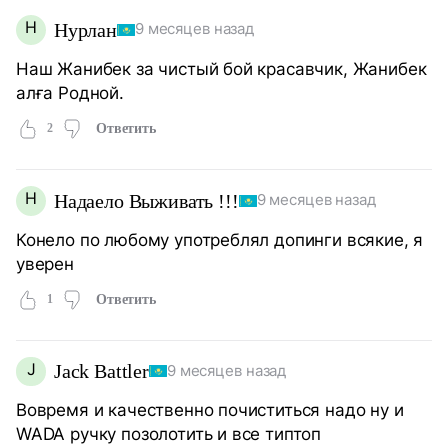
Н
Нурлан
9 месяцев назад
Наш Жанибек за чистый бой красавчик, Жанибек
алға Родной.
2
Ответить
Н
Надаело Выживать !!!
9 месяцев назад
Конело по любому употреблял допинги всякие, я
уверен
1
Ответить
J
Jack Battler
9 месяцев назад
Вовремя и качественно почиститься надо ну и
WADA ручку позолотить и все типтоп