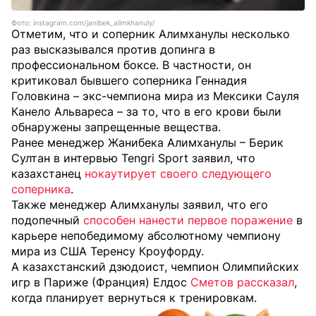
Фото: instagram.com/janibek_alimkhanuly/
Отметим, что и соперник Алимханулы несколько
раз высказывался против допинга в
профессиональном боксе. В частности, он
критиковал бывшего соперника Геннадия
Головкина – экс-чемпиона мира из Мексики Сауля
Канело Альвареса – за то, что в его крови были
обнаружены запрещенные вещества.
Ранее менеджер Жанибека Алимханулы – Берик
Султан в интервью Tengri Sport заявил, что
казахстанец
нокаутирует своего следующего
соперника
.
Также менеджер Алимханулы заявил, что его
подопечный
способен нанести первое поражение
в
карьере непобедимому абсолютному чемпиону
мира из США Теренсу Кроуфорду.
А казахстанский дзюдоист, чемпион Олимпийских
игр в Париже (Франция) Елдос
Сметов рассказал
,
когда планирует вернуться к тренировкам.