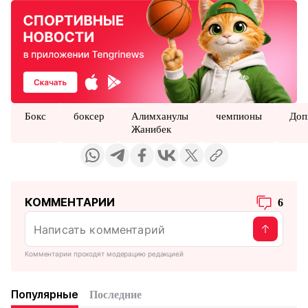
Бокс
боксер
Алимханулы
чемпионы
Доп
Жанибек
КОММЕНТАРИИ
6
Комментарии проходят модерацию редакцией
Популярные
Последние