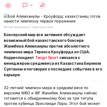
16
Фото ©️ Tengrinews.kz / Турар Казангапов
Боксерский мир все активнее обсуждает
возможный бой казахстанского боксера
Жанибека Алимханулы против абсолютного
чемпиона мира Теренса Кроуфорда из США.
Корреспондент
Tengri Sport
связался с
менеджером средневеса из Казахстана Бериком
Султаном и поговорил о последних событиях в его
карьере.
32-летний чемпион мира в среднем весе по
версиям WBO и IBF Жанибек Алимханулы сейчас
готовится к объединенному бою за три титула
против кубинца Эрисланди Лары. Этот бой может