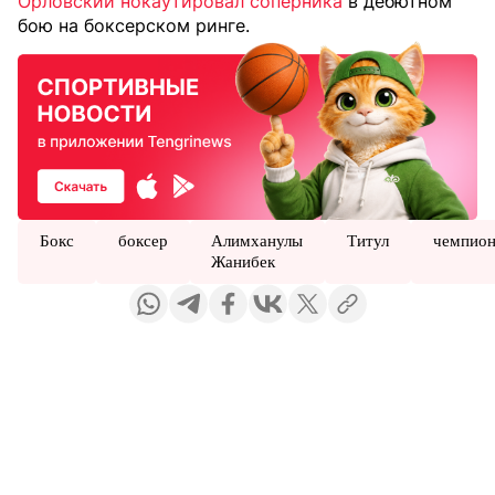
Орловский нокаутировал соперника
в дебютном
бою на боксерском ринге.
Бокс
боксер
Алимханулы
Титул
чемпио
Жанибек