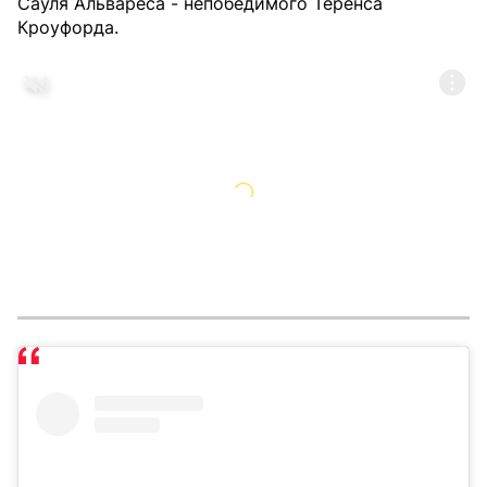
Сауля Альвареса - непобедимого Теренса
Кроуфорда.