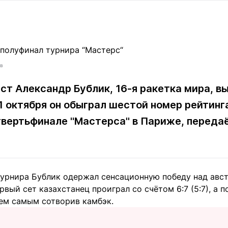
Статьи
округ спорта
Статьи
Полезное
ренды
Блоги
ига
Обзоры
емпионов
Спецпроек
ев
ст Александр Бублик, 16-я ракетка мира, в
1 октября он обыграл шестой номер рейтинг
Контакты редакции
Вакансии
Реклама
Пресс-центр
твертьфинале "Мастерса" в Париже, переда
клама
+7 (700) 3 888 188
турнира Бублик одержал сенсационную победу над авс
вый сет казахстанец проиграл со счётом 6:7 (5:7), а 
 тем самым сотворив камбэк.