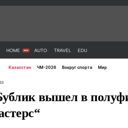
HOME
AUTO
TRAVEL
EDU
Казахстан
ЧМ-2026
Вокруг спорта
Мир
:53
Бублик вышел в полуф
астерс“
PORT
HEALTH
HOME
AUTO
Новости
порт
Новости
Новости