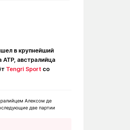
Вокруг света
Образование
Путевые
Учебные
заметки
заведения
Маршруты
ты
Заилийского
Алатау
ышел в крупнейший
а ATP, австралийца
Светлая тема
ёт
Tengri Sport
со
Мы в социальных сетях
тралийцем Алексом де
последующие две партии