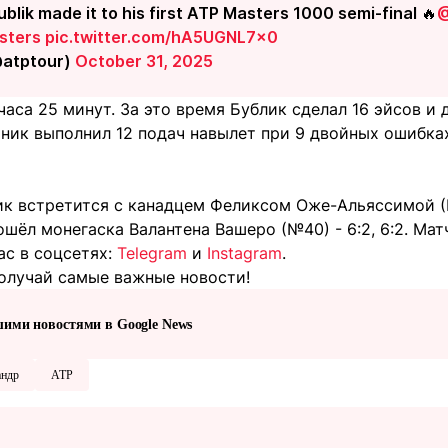
lik made it to his first ATP Masters 1000 semi-final 🔥
@
sters
pic.twitter.com/hA5UGNL7x0
@atptour)
October 31, 2025
часа 25 минут. За это время Бублик сделал 16 эйсов и
рник выполнил 12 подач навылет при 9 двойных ошибка
ик встретится с канадцем Феликсом Оже-Альяссимой (
шёл монегаска Валантена Вашеро (№40) - 6:2, 6:2. Матч
ас в соцсетях:
Telegram
и
Instagram
.
олучай самые важные новости!
шими новостями в Google News
андр
ATP