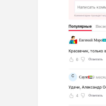
Комментарии проходят мо
Популярные
После
Евгений Моро
Красавчик, только 
6
Ответить
С
9 меся
Сауле
Удачи, Александр О
4
Ответить