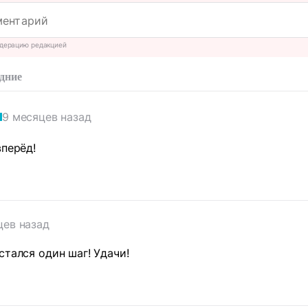
дерацию редакцией
дние
9 месяцев назад
вперёд!
цев назад
стался один шаг! Удачи!