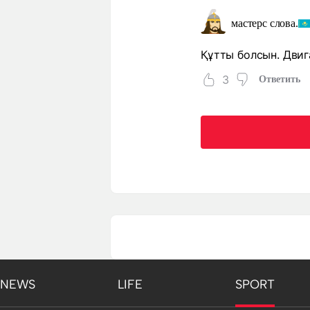
мастерс слова.
Құтты болсын. Двиг
3
Ответить
NEWS
LIFE
SPORT