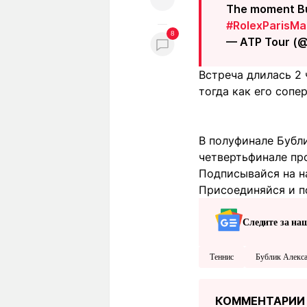
The moment Bub
#RolexParisMa
8
— ATP Tour (
Встреча длилась 2 
тогда как его сопе
В полуфинале Бубл
четвертьфинале про
Подписывайся на н
Присоединяйся и п
Следите за на
Теннис
Бублик Алекс
КОММЕНТАРИИ