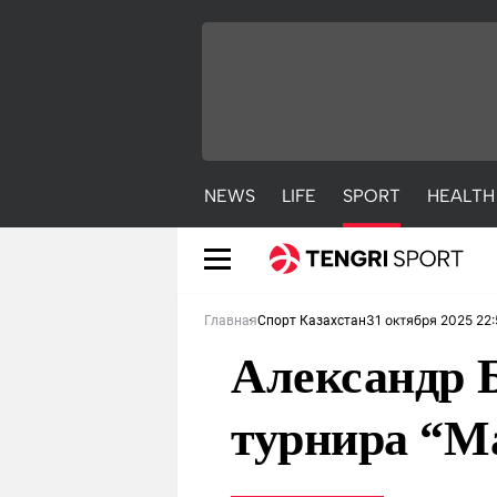
NEWS
LIFE
SPORT
HEALTH
31 октября 2025 22
Главная
Спорт Казахстан
Александр 
турнира “М
NEWS
LIFE
S
Новости
Красиво
С