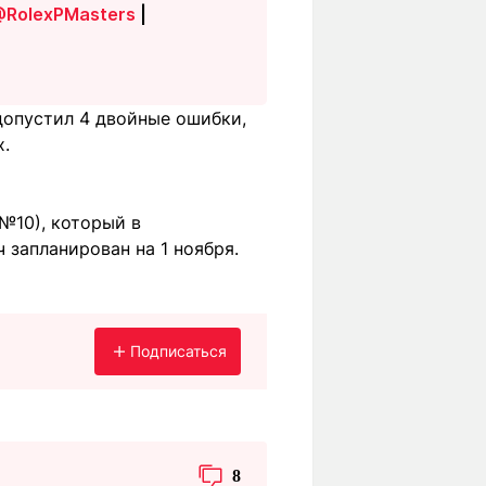
RolexPMasters
|
 допустил 4 двойные ошибки,
х.
№10), который в
 запланирован на 1 ноября.
Подписаться
8