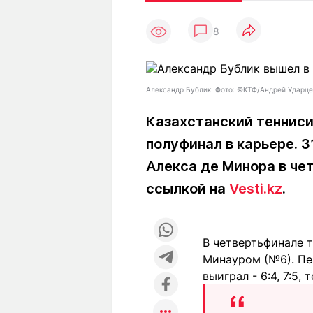
Статьи
Выгодно
В
8
Погода
Полезно
Т
Спецпроекты
Любопытно
Л
ч
Рейтинги
Гороскопы
Александр Бублик. Фото: ©КТФ/Андрей Ударц
Рецепты
Казахстанский тенниси
полуфинал в карьере. 3
О проекте
Алекса де Минора в че
ссылкой на
Vesti.kz
.
Редакция
Ре
+7 (777) 001 44 99
В четвертьфинале 
Минауром (№6). Пер
выиграл - 6:4, 7:5,