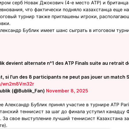
иром серб Новак Джокович (4-е место ATP) и британца
евнования, что фактически подняло казахстанца еще на
тоговый турнир также приглашены игроки, располагающ
овки.
Александр Бублик имеет шанс сыграть в итоговом турни
k devient alternate n°1 des ATP Finals suite au retrait de
, si l'un des 8 participants ne peut pas jouer un match 
com/wn2m8Vm32r
ublik (@Bublik_Fan)
November 8, 2025
е Александр Бублик принял участие в турнире ATP Pari
станский теннисист за шаг до финала уступил канадцу
:4). За свое выступление лучший теннисист Казахстана 
ге).