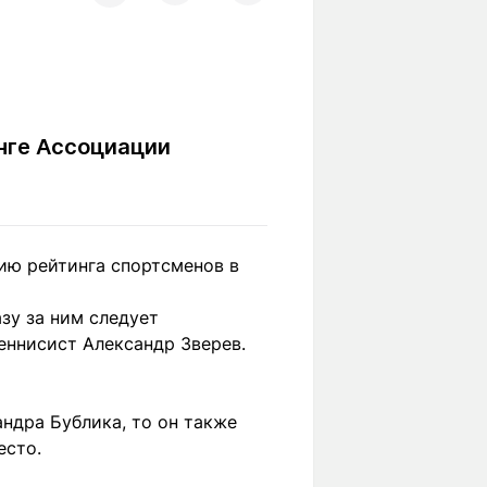
Вокруг света
Образование
Путевые
Учебные
заметки
заведения
Маршруты
ты
Заилийского
нге Ассоциации
Алатау
Светлая тема
ию рейтинга спортсменов в
зу за ним следует
еннисист Александр Зверев.
Мы в социальных сетях
ндра Бублика, то он также
есто.