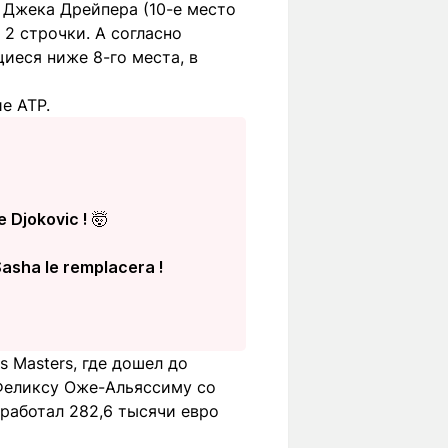
 Джека Дрейпера (10-е место
 2 строчки. А согласно
иеся ниже 8-го места, в
е ATP.
 Djokovic ! 🤯
Sasha le remplacera !
s Masters, где дошел до
 Феликсу Оже-Альяссиму со
заработал 282,6 тысячи евро