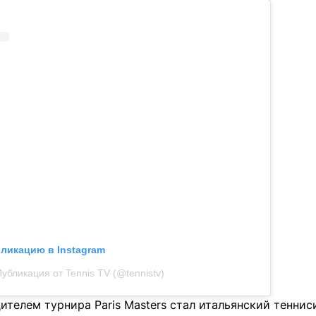
бликацию в Instagram
убликация от Tennis TV (@tennistv)
ителем турнира Paris Masters стал итальянский теннис