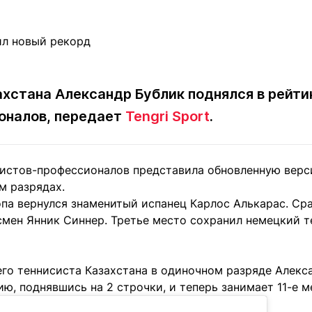
Статьи
округ спорта
Статьи
Полезное
ренды
Блоги
ига
Обзоры
емпионов
Спецпроек
хстана Александр Бублик поднялся в рейти
оналов, передает
Tengri Sport
.
Контакты редакции
Вакансии
Реклама
Пресс-центр
истов-профессионалов представила обновленную верс
м разрядах.
па вернулся знаменитый испанец Карлос Алькарас. Сра
смен Янник Синнер. Третье место сохранил немецкий т
клама
+7 (700) 3 888 188
го теннисиста Казахстана в одиночном разряде Алекса
ю, поднявшись на 2 строчки, и теперь занимает 11-е м