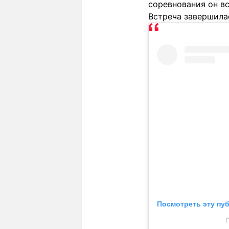
соревнования он в
Встреча завершилась
Посмотреть эту пу
П