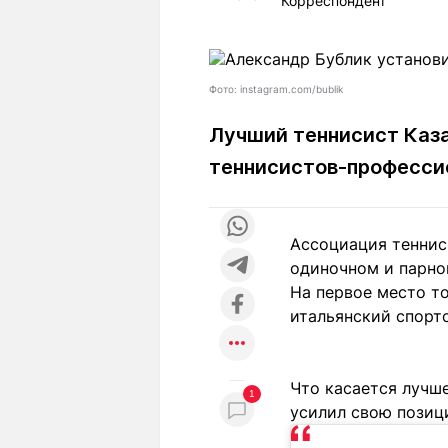
Корреспондент
Статьи
Выгодно
В
Погода
Полезно
Т
Спецпроекты
Любопытно
Л
Фото: instagram.com/bublik
ч
Рейтинги
Гороскопы
Лучший теннисист Каза
Рецепты
теннисистов-професси
О проекте
Ассоциация теннис
одиночном и парно
На первое место то
итальянский спорт
Редакция
Ре
+7 (777) 001 44 99
Что касается лучше
1
усилил свою позици