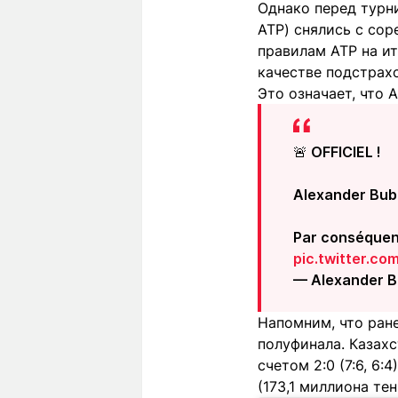
Однако перед турн
ATP) снялись с сор
правилам ATP на и
качестве подстрах
Это означает, что 
🚨 OFFICIEL !
Alexander Bubli
Par conséquent
pic.twitter.
— Alexander B
Напомним, что ране
полуфинала. Казах
счетом 2:0 (7:6, 6
(173,1 миллиона тен