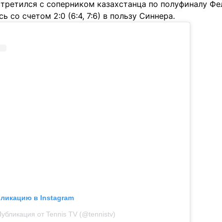
стретился с соперником казахстанца по полуфиналу Ф
 со счетом 2:0 (6:4, 7:6) в пользу Синнера.
бликацию в Instagram
убликация от Tennis TV (@tennistv)