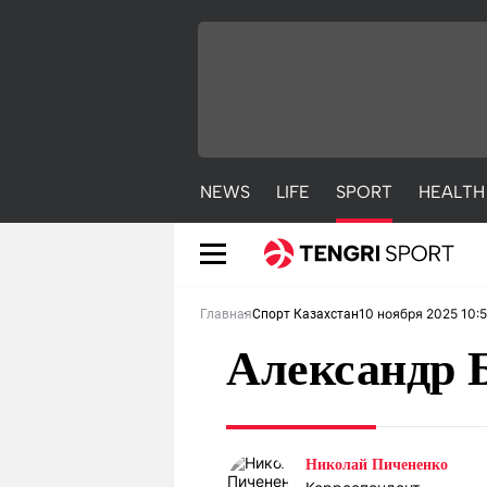
NEWS
LIFE
SPORT
HEALTH
10 ноября 2025 10:5
Главная
Спорт Казахстан
Александр 
NEWS
LIFE
S
Николай Пичененко
Новости
Красиво
С