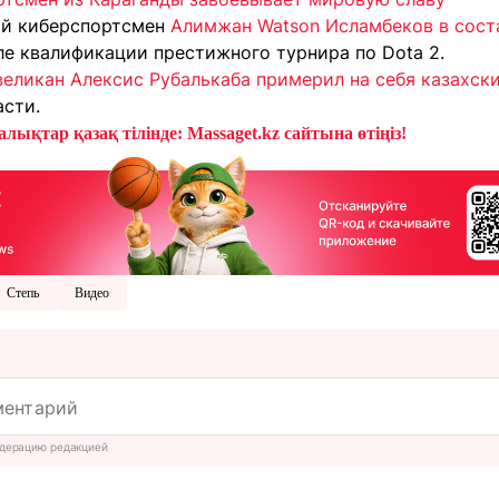
ий киберспортсмен
Алимжан Watson Исламбеков в соста
е квалификации престижного турнира по Dota 2.
великан Алексис Рубалькаба примерил на себя казахск
асти.
лықтар қазақ тілінде: Massaget.kz сайтына өтіңіз!
Степь
Видео
дерацию редакцией