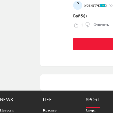
Р
2 г
Ровнетуп
Вайб)))
1
Ответить
NEWS
LIFE
SPORT
Новости
Красиво
Спорт