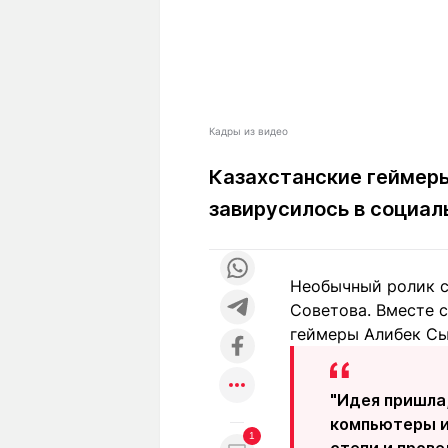
Кадры из видео
Казахстанские геймеры 
завирусилось в социал
Необычный ролик с
Советова. Вместе с
геймеры Алибек Сы
"Идея пришла,
компьютеры и 
1
степи и прове