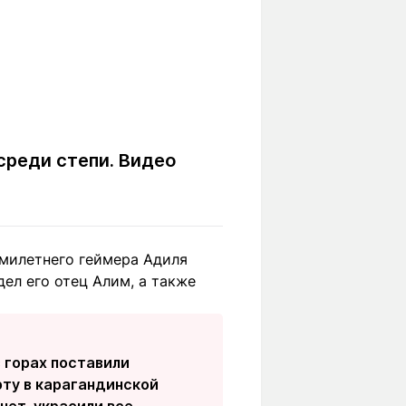
осреди степи. Видео
емилетнего геймера Адиля
ел его отец Алим, а также
в горах поставили
рту в карагандинской
нет, украсили все