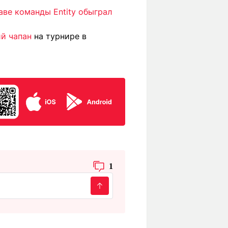
ве команды Entity обыграл
ий чапан
на турнире в
1