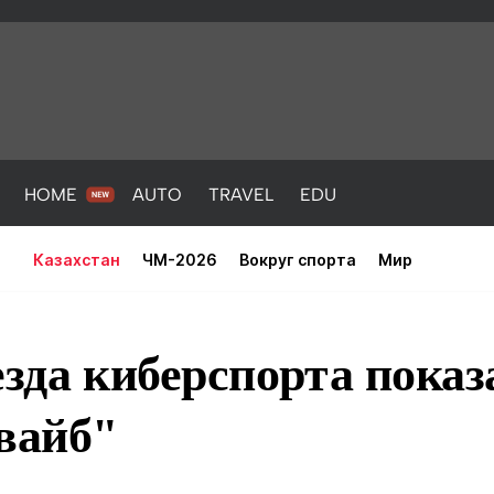
HOME
AUTO
TRAVEL
EDU
Казахстан
ЧМ-2026
Вокруг спорта
Мир
езда киберспорта показ
вайб"
PORT
HEALTH
HOME
AUTO
Новости
порт
Новости
Новости