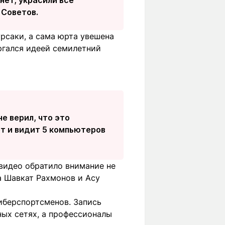
 Советов.
урсаки, а сама юрта увешена
ргался идеей семилетний
е верил, что это
ет и видит 5 компьютеров
 видео обратило внимание не
а Шавкат Рахмонов и Асу
иберспортсменов. Запись
ных сетях, а профессионалы