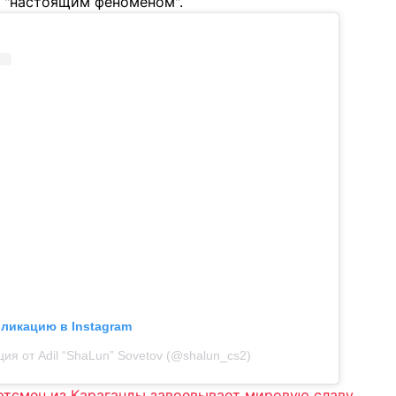
 "настоящим феноменом".
бликацию в Instagram
ия от Adil “ShaLun” Sovetov (@shalun_cs2)
ртсмен из Караганды завоевывает мировую славу