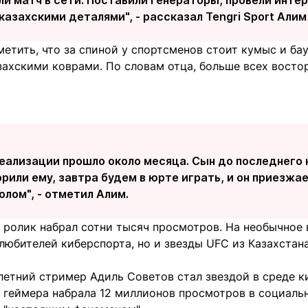
азахскими деталями", - рассказал Tengri Sport Алим
етить, что за спиной у спортсменов стоит кумыс и ба
ахскими коврами. По словам отца, больше всех восто
еализации прошло около месяца. Сын до последнего н
орили ему, завтра будем в юрте играть, и он приезжа
олом", - отметил Алим.
и ролик набрал сотни тысяч просмотров. На необычное
любителей киберспорта, но и звезды UFC из Казахстан
летний стример Адиль Советов стал звездой в среде к
о геймера набрала 12 миллионов просмотров в социаль