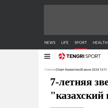
NEWS
LIFE
SPORT
HEALTH
26 июня 2024 13:11
Главная
Спорт Казахстан
7-летняя зв
"казахский 
NEWS
LIFE
S
Новости
Красиво
С