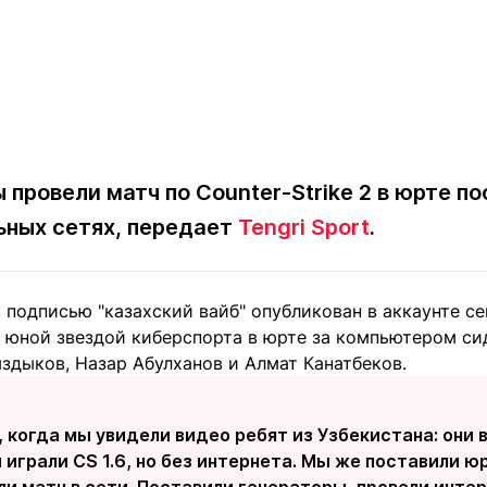
провели матч по Counter-Strike 2 в юрте п
ьных сетях, передает
Tengri Sport
.
 подписью "казахский вайб" опубликован в аккаунте с
 юной звездой киберспорта в юрте за компьютером сид
здыков, Назар Абулханов и Алмат Канатбеков.
 когда мы увидели видео ребят из Узбекистана: они 
играли CS 1.6, но без интернета. Мы же поставили ю
ли матч в сети. Поставили генераторы, провели интер