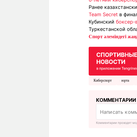
Ранее казахстанск
Team Secret
в финал
Кубинский
боксер-
Туркестанской обл
Спорт әлеміндегі жаңа
Киберспорт
юрта
КОММЕНТАРИИ
Комментарии проходят мо