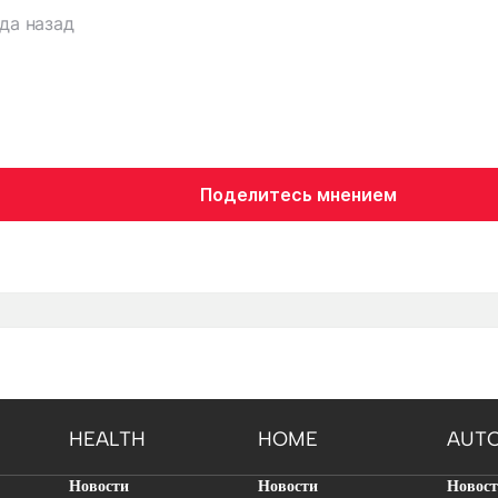
ода назад
Поделитесь мнением
HEALTH
HOME
AUT
Новости
Новости
Новос