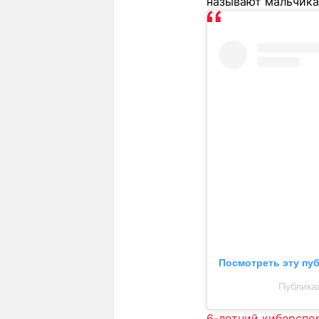
называют мальчика
Посмотреть эту пу
Публикац
6-летний киберспо