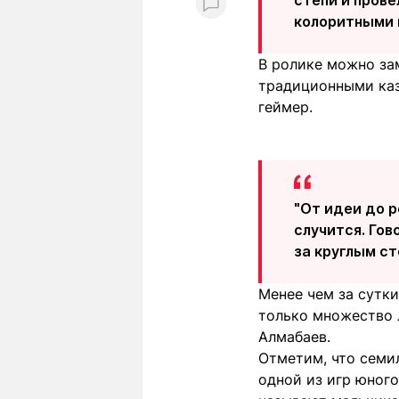
колоритными к
В ролике можно зам
традиционными каз
геймер.
"От идеи до р
случится. Гов
за круглым ст
Менее чем за сутк
только множество 
Алмабаев.
Отметим, что семи
одной из игр юног