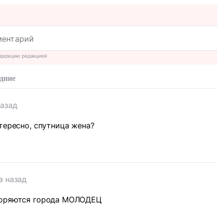
дерацию редакцией
дние
назад
тересно, спутница жена?
а назад
коряются города МОЛОДЕЦ