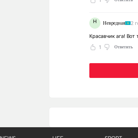
Н
2 
Невредная
Красавчик ага! Вот
1
Ответить