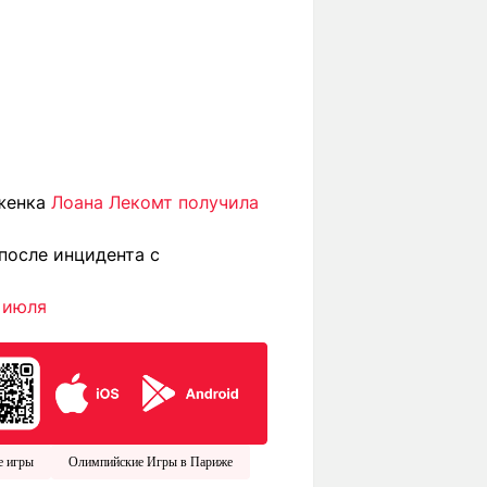
уженка
Лоана Лекомт получила
после инцидента с
 июля
е игры
Олимпийские Игры в Париже