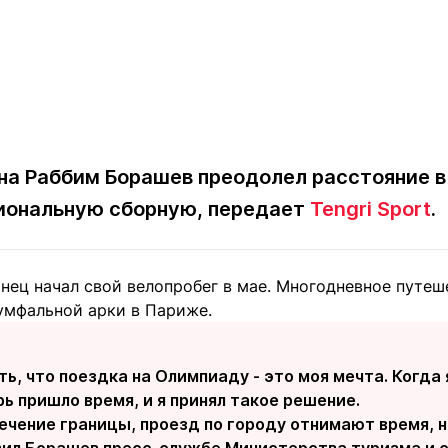
на Раббим Борашев преодолел расстояние в
иональную сборную, передает
Tengri Sport
.
нец начал свой велопробег в мае. Многодневное путеше
умфальной арки в Париже.
ь, что поездка на Олимпиаду - это моя мечта. Когда 
рь пришло время, и я принял такое решение.
чение границы, проезд по городу отнимают время, н
явил Борашев пресс-службе Министерства туризма и 