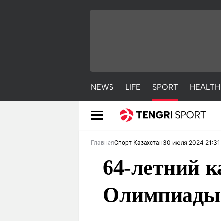
NEWS
LIFE
SPORT
HEALTH
30 июля 2024 21:31
Главная
Спорт Казахстан
64-летний к
Олимпиады 
NEWS
LIFE
S
Новости
Красиво
С