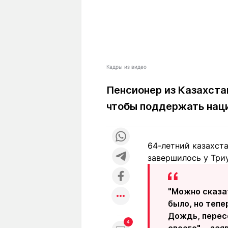
Кадры из видео
Пенсионер из Казахста
чтобы поддержать нац
64-летний казахста
завершилось у Три
"Можно сказат
было, но тепе
Дождь, пересе
4
своего", - за