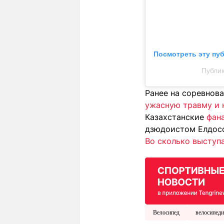
Посмотреть эту пу
Публик
Ранее на соревнов
ужасную травму и 
Казахстанские
фан
дзюдоистом Елдос
Во сколько выступ
Велосипед
велосипеди