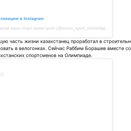
бликацию в Instagram
изм және спорт министрлігі (@turizm_sport_ministrligi)
шую часть жизни казахстанец проработал в строительн
вовать в велогонках. Сейчас Раббим Борашев вместе с
хстанских спортсменов на Олимпиаде.