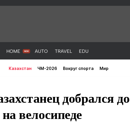
HOME
AUTO
TRAVEL
EDU
Казахстан
ЧМ-2026
Вокруг спорта
Мир
азахстанец добрался до
на велосипеде
PORT
HEALTH
HOME
AUTO
Новости
порт
Новости
Новости