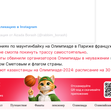
бликацию в Instagram
ация от Aizada Borash (@rabbim_borash)
аниях по маунтинбайку на Олимпиаде в Париже франц
не смогла покинуть трассу самостоятельно
.
аты обвинили организаторов Олимпиады в неуважении
ом Сметовым и флагом страны.
ают казахстанцы на Олимпиаде-2024: расписание на 30
ст
Путешествие
Фанаты
пенсионер
Олимпиада
Олимпийски