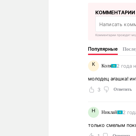
КОММЕНТАРИИ
Комментарии проходят мо
Популярные
После
К
2 года 
Коля
молодец ағашка! ин
3
Ответить
Н
2 год
Никлай
только смелым по
1
Ответить