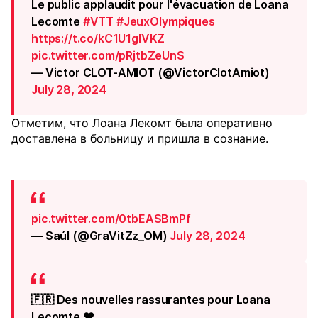
Le public applaudit pour l'évacuation de Loana
Lecomte
#VTT
#JeuxOlympiques
https://t.co/kC1U1gIVKZ
pic.twitter.com/pRjtbZeUnS
— Victor CLOT-AMIOT (@VictorClotAmiot)
July 28, 2024
Отметим, что Лоана Лекомт была оперативно
доставлена в больницу и пришла в сознание.
pic.twitter.com/0tbEASBmPf
— Saúl (@GraVitZz_OM)
July 28, 2024
🇫🇷 Des nouvelles rassurantes pour Loana
Lecomte ❤️