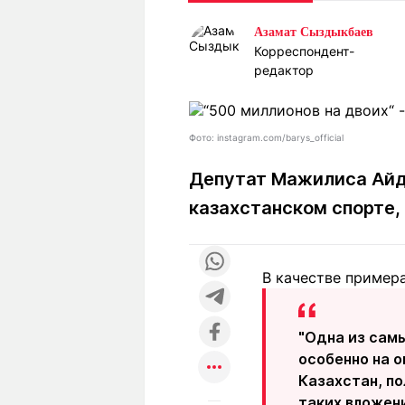
Статьи
Выгодно
В
Азамат Сыздыкбаев
Погода
Полезно
Т
Корреспондент-
Спецпроекты
редактор
Любопытно
Л
ч
Рейтинги
Гороскопы
Рецепты
Фото: instagram.com/barys_official
Депутат Мажилиса Айдо
казахстанском спорте,
О проекте
В качестве примера
Редакция
Ре
+7 (777) 001 44 99
"Одна из сам
особенно на 
Казахстан, п
таких вложен