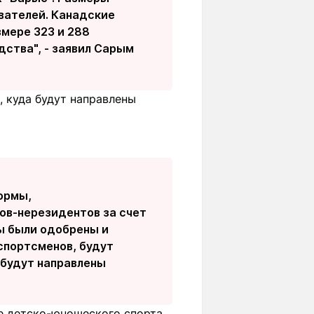
вателей. Канадские
змере 323 и 288
дства", - заявил Сарым
 куда будут направлены
ормы,
ов-нерезидентов за счет
ы были одобрены и
спортсменов, будут
 будут направлены
е детско-юношеского спорта,