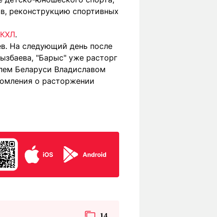
рв, реконструкцию спортивных
 КХЛ
.
ев. На следующий день после
ызбаева, "Барыс" уже расторг
лем Беларуси Владиславом
домления о расторжении
14