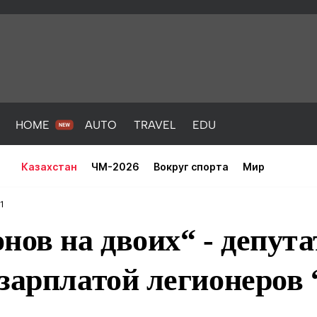
HOME
AUTO
TRAVEL
EDU
Казахстан
ЧМ-2026
Вокруг спорта
Мир
1
нов на двоих“ - депута
зарплатой легионеров
PORT
HEALTH
HOME
AUTO
Новости
порт
Новости
Новости