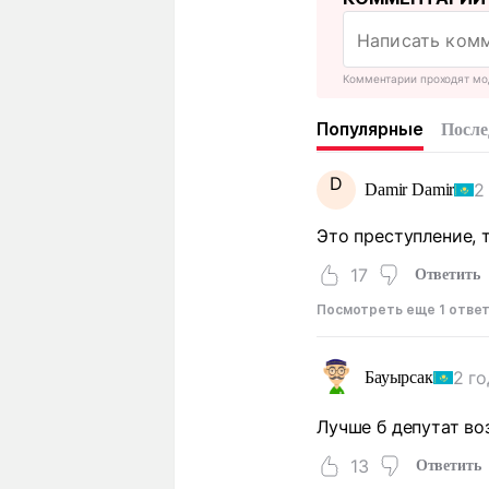
Комментарии проходят мо
Популярные
После
D
2
Damir Damir
Это преступление, 
17
Ответить
Посмотреть еще 1 отве
2 го
Бауырсак
Лучше б депутат во
13
Ответить