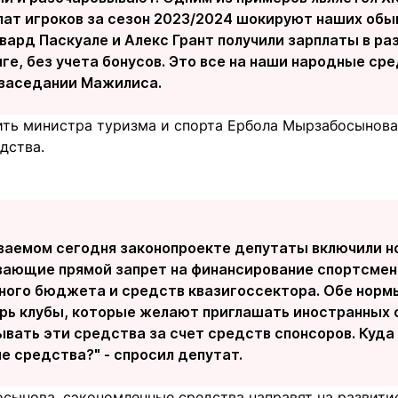
лат игроков за сезон 2023/2024 шокируют наших обы
ард Паскуале и Алекс Грант получили зарплаты в ра
ге, без учета бонусов. Это все на наши народные сре
 заседании Мажилиса.
ить министра туризма и спорта Ербола Мырзабосынова,
дства.
ваемом сегодня законопроекте депутаты включили н
ающие прямой запрет на финансирование спортсмен
ного бюджета и средств квазигоссектора. Обе норм
ерь клубы, которые желают приглашать иностранных 
вать эти средства за счет средств спонсоров. Куда
е средства?" - спросил депутат.
сынова, сэкономленные средства направят на развити