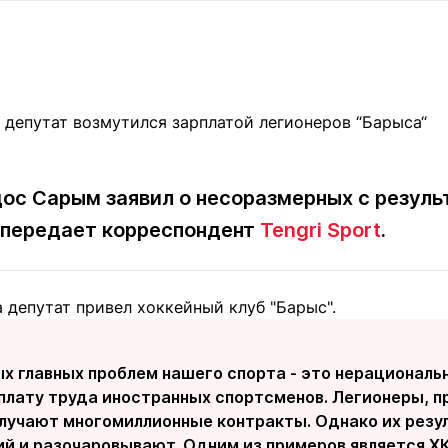
Статьи
округ спорта
Статьи
Полезное
ренды
Блоги
ига
Обзоры
емпионов
Спецпроек
с Сарым заявил о несоразмерных с резуль
 передает корреспондент
Tengri Sport
.
Контакты редакции
Вакансии
Реклама
Пресс-центр
 депутат привел хоккейный клуб "Барыс".
клама
+7 (700) 3 888 188
ых главных проблем нашего спорта - это нерациональ
оплату труда иностранных спортсменов. Легионеры, 
олучают многомиллионные контракты. Однако их рез
ий и разочаровывают. Одним из примеров является Х