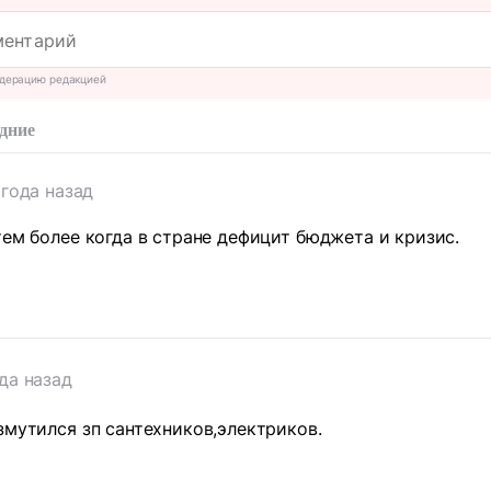
дерацию редакцией
дние
 года назад
тем более когда в стране дефицит бюджета и кризис.
т
да назад
змутился зп сантехников,электриков.