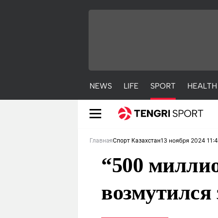
NEWS
LIFE
SPORT
HEALTH
13 ноября 2024 11:4
Главная
Спорт Казахстан
“500 миллио
возмутился 
NEWS
LIFE
S
Новости
Красиво
С