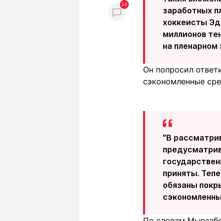
14
заработных п
хоккеисты Эдв
миллионов тен
на пленарном
Он попросил ответ
сэкономленные сре
"В рассматри
предусматрив
государствен
приняты. Теп
обязаны покры
сэкономленны
По словам Мырзабо