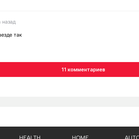
т
а назад
везде так
11 комментариев
HEALTH
HOME
AUT