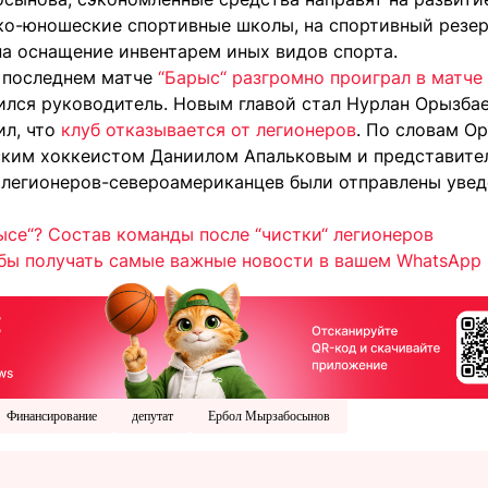
ско-юношеские спортивные школы, на спортивный резе
на оснащение инвентарем иных видов спорта.
 последнем матче
“Барыс“ разгромно проиграл в матче
нился руководитель. Новым главой стал Нурлан Орызба
ил, что
клуб отказывается от легионеров
. По словам Ор
ским хоккеистом Даниилом Апальковым и представите
м легионеров-североамериканцев были отправлены уве
ысе“? Состав команды после “чистки“ легионеров
бы получать самые важные новости в вашем WhatsApp
Финансирование
депутат
Ербол Мырзабосынов