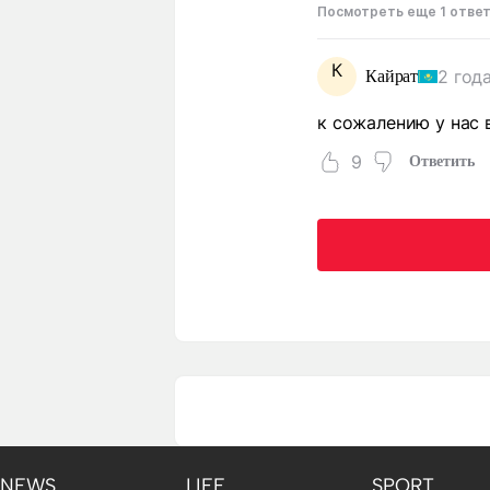
Посмотреть еще 1 отве
К
2 год
Кайрат
к сожалению у нас 
9
Ответить
NEWS
LIFE
SPORT