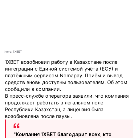
Фото: 1XBET
1XBET
возобновил работу в Казахстане после
интеграции с Единой системой учёта (ЕСУ) и
платёжным сервисом Nomapay. Приём и вывод
средств вновь доступны пользователям. Об этом
сообщили в компании.
В пресс-службе оператора заявили, что компания
продолжает работать в легальном поле
Республики Казахстан, а лицензия была
возобновлена после паузы.
"Компания 1XBET благодарит всех, кто