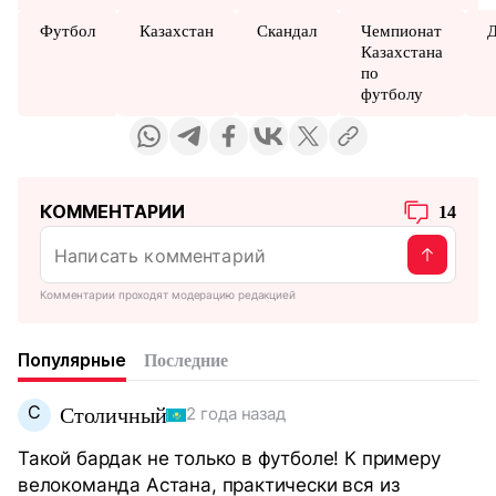
Футбол
Казахстан
Скандал
Чемпионат
Д
Казахстана
по
футболу
КОММЕНТАРИИ
14
Комментарии проходят модерацию редакцией
Популярные
Последние
С
Столичный
2 года назад
Такой бардак не только в футболе! К примеру
велокоманда Астана, практически вся из