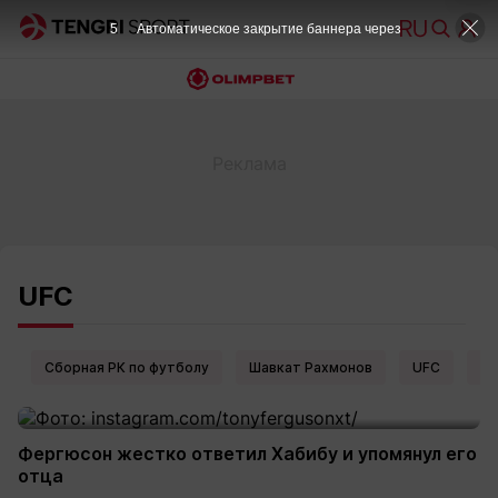
5
Автоматическое закрытие баннера через
UFC
Сборная РК по футболу
Шавкат Рахмонов
UFC
Ел
Фергюсон жестко ответил Хабибу и упомянул его
отца