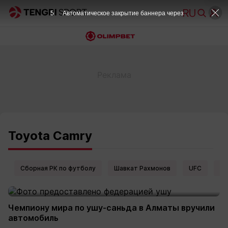
5
Автоматическое закрытие баннера через
Toyota Camry
Сборная РК по футболу
Шавкат Рахмонов
UFC
Ел
Чемпиону мира по ушу-саньда в Алматы вручили
автомобиль