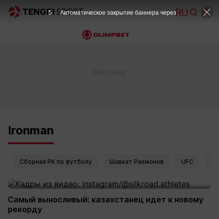
5
Автоматическое закрытие баннера через
Ironman
Сборная РК по футболу
Шавкат Рахмонов
UFC
Ел
Самый выносливый: казахстанец идет к новому
рекорду