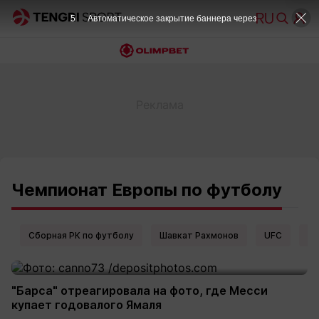
5
Автоматическое закрытие баннера через
Чемпионат Европы по футболу
Сборная РК по футболу
Шавкат Рахмонов
UFC
Ел
"Барса" отреагировала на фото, где Месси
купает годовалого Ямаля