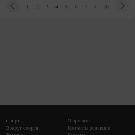
1
2
3
4
5
6
7
•
20
Спорт
О проекте
Вокруг спорта
Контакты редакции
Тренды
Реклама