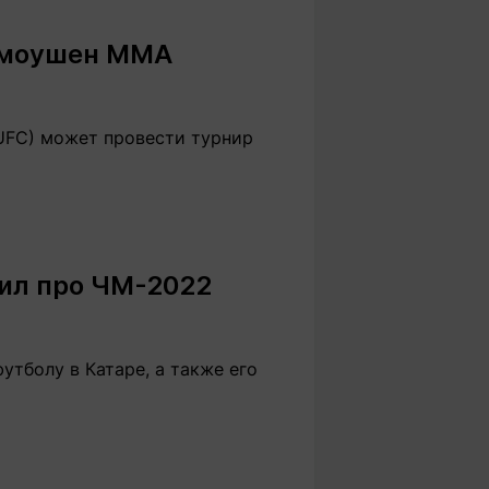
Вокруг света
Образование
ромоушен ММА
Путевые
Учебные
заметки
заведения
Маршруты
ты
Заилийского
(UFC) может провести турнир
Алатау
Светлая тема
тил про ЧМ-2022
Мы в социальных сетях
утболу в Катаре, а также его