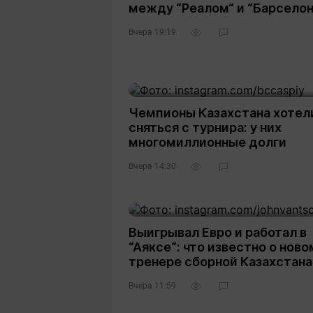
между “Реалом“ и “Барселон
Вчера 19:19
Чемпионы Казахстана хотел
сняться с турнира: у них
многомиллионные долги
Вчера 14:30
Выигрывал Евро и работал в
“Аяксе“: что известно о ново
тренере сборной Казахстана
Вчера 11:59