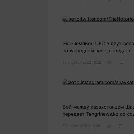
Экс-чемпион UFC в двух весо
полусреднем весе, передает T
05 октября 2022 18:32
Бой между казахстанцем Шав
передает Tengrinews.kz со ссы
23 августа 2022 12:38