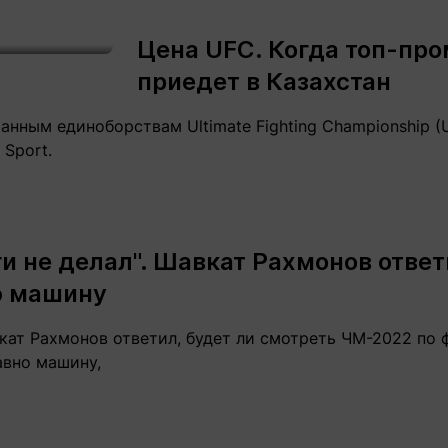
Статьи
округ спорта
Статьи
Полезное
Цена UFC. Когда топ-п
ренды
Блоги
приедет в Казахстан
ига
Обзоры
емпионов
Спецпроек
нным единоборствам Ultimate Fighting Championship 
 Sport.
Контакты редакции
Вакансии
Реклама
Пресс-центр
ги не делал". Шавкат Рахмонов отве
ю машину
клама
ат Рахмонов ответил, будет ли смотреть ЧМ-2022 по ф
+7 (700) 3 888 188
авно машину,