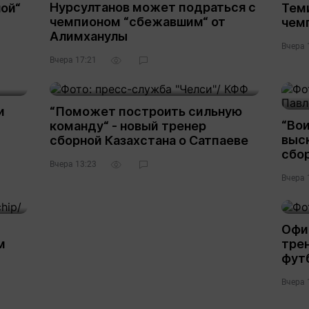
Нурсултанов может подраться с
ой“
Тем
чемпионом “сбежавшим“ от
чем
Алимханулы
Вчера 
Вчера 17:21
и
“Поможет построить сильную
“Вои
команду“ - новый тренер
выс
сборной Казахстана о Сатпаеве
сбо
Вчера 13:23
Вчера 
Офи
м
трен
фут
Вчера 