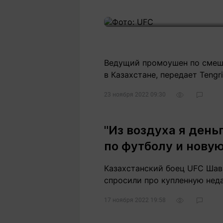
Статьи
Выгодно
В
Погода
Полезно
Т
Спецпроекты
Любопытно
Л
ч
Рейтинги
Гороскопы
Ведущий промоушен по смеша
Рецепты
в Казахстане, передает Tengri
23 ноября 2022 09:30
О проекте
"Из воздуха я день
по футболу и нову
Редакция
Ре
Казахстанский боец UFC Шавк
+7 (777) 001 44 99
спросили про купленную нед
17 ноября 2022 19:58