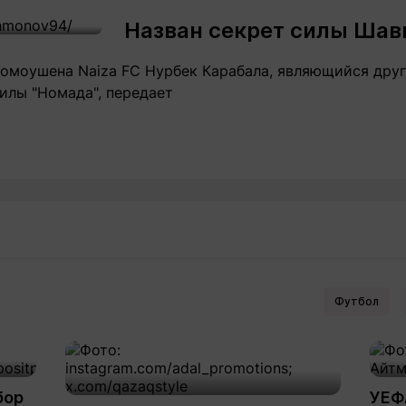
Назван секрет силы Шав
ромоушена Naiza FC Нурбек Карабала, являющийся дру
илы "Номада", передает
Футбол
бор
УЕФ