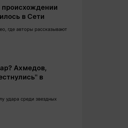
о происхождении
илось в Сети
ео, где авторы рассказывают
дар? Ахмедов,
естнулись" в
лу удара среди звездных