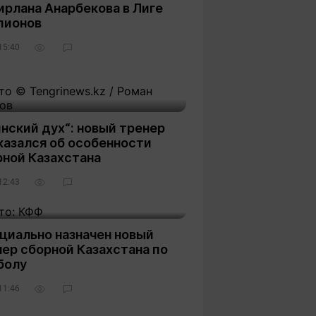
ирлана Анарбекова в Лиге
пионов
15:40
нский дух“: новый тренер
казался об особенности
рной Казахстана
12:43
циально назначен новый
ер сборной Казахстана по
болу
11:46