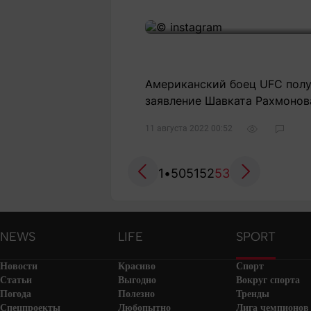
Американский боец UFC пол
заявление Шавката Рахмонов
11 августа 2022 00:52
1
•
50
51
52
53
NEWS
LIFE
SPORT
Новости
Красиво
Спорт
Статьи
Выгодно
Вокруг спорта
Погода
Полезно
Тренды
Спецпроекты
Любопытно
Лига чемпионов