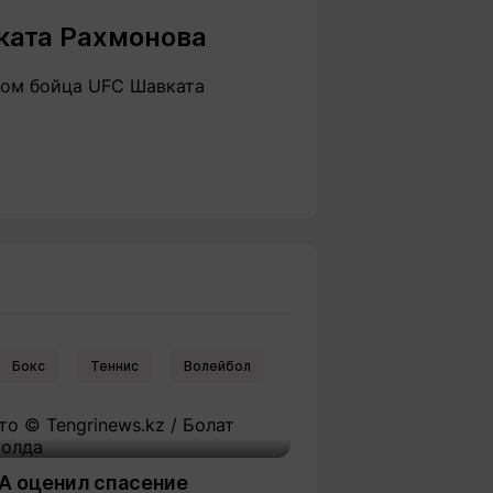
ката Рахмонова
гом бойца UFC Шавката
Бокс
Теннис
Волейбол
А оценил спасение