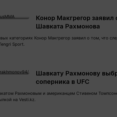
Конор Макгрегор заявил 
Шавката Рахмонова
вых категориях Конор Макгрегор заявил о том, что сл
engri Sport.
Шавкату Рахмонову выбр
соперника в UFC
катом Рахмоновым и американцем Стивеном Томпсоно
лкой на Vesti.kz.