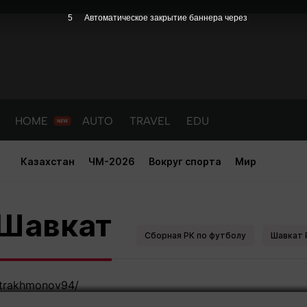
4
Автоматическое закрытие баннера через
HOME
AUTO
TRAVEL
EDU
Казахстан
ЧМ-2026
Вокруг спорта
Мир
омент: первый боец из Казахст
 Шавкат
C
Сборная РК по футболу
Шавкат 
PORT
HEALTH
HOME
AUTO
Новости
порт
Новости
Новости