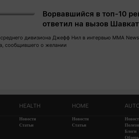
Ворвавшийся в топ-10 ре
ответил на вызов Шавка
усреднего дивизиона Джефф Нил в интервью MMA New
а, сообщившего о желании
HEALTH
HOME
AUT
Новости
Новости
Новос
Статьи
Статьи
Полезн
Блоги
Обзор