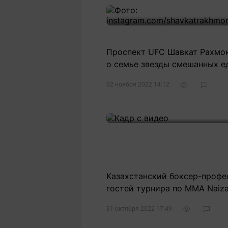
Проспект UFC Шавкат Рахмоно
о семье звезды смешанных е
02 ноября 2022 14:12
Казахстанский боксер-профе
гостей турнира по MMA Naiza
31 октября 2022 17:49