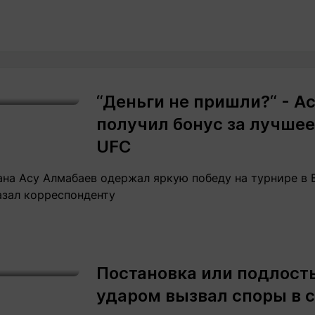
“Деньги не пришли?“ - А
получил бонус за лучшее
UFC
на Асу Алмабаев одержал яркую победу на турнире в Б
азал корреспонденту
Постановка или подлост
ударом вызвал споры в 