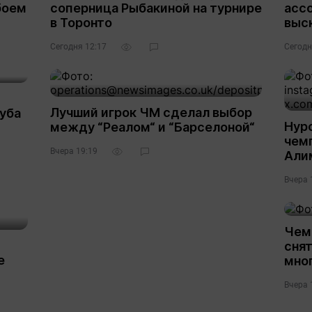
боем
соперница Рыбакиной на турнире
асс
в Торонто
выс
Сегодня 12:17
Сегодн
Лучший игрок ЧМ сделал выбор
уба
Нур
между “Реалом“ и “Барселоной“
чем
Вчера 19:19
Али
Вчера 
Чем
снят
е
мно
Вчера 