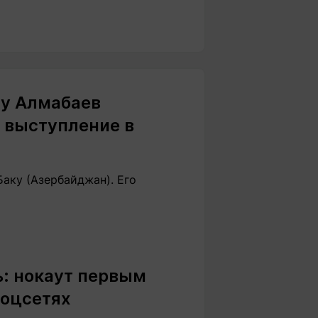
су Алмабаев
 выступление в
аку (Азербайджан). Его
ь: нокаут первым
соцсетях