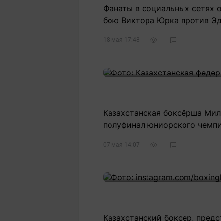
Фанаты в социальных сетях 
бою Виктора Юрка против Эд
18 мая 17:48
Казахстанская боксёрша Мил
полуфинал юниорского чемпи
07 мая 14:07
Казахстанский боксер, пред