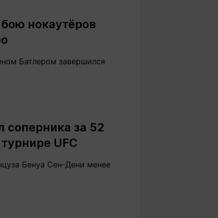
Вокруг света
Образование
 бою нокаутёров
Путевые
Учебные
заметки
заведения
ео
Маршруты
ты
Заилийского
еном Батлером завершился
Алатау
Светлая тема
 соперника за 52
 турнире UFC
Мы в социальных сетях
нцуза Бенуа Сен-Дени менее