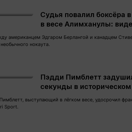
Статьи
округ спорта
Статьи
Полезное
Судья повалил боксёра в
ренды
Блоги
в весе Алимханулы: вид
ига
Обзоры
емпионов
Спецпроек
жду американцем Эдгаром Берлангой и канадцем Стив
 необычного нокаута.
Контакты редакции
Вакансии
Реклама
Пресс-центр
Пэдди Пимблетт задушил
секунды в историческом
клама
Пимблетт, выступающий в лёгком весе, удосрочил фра
+7 (700) 3 888 188
i Sport.