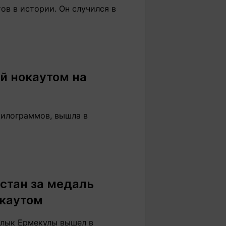
в в истории. Он случился в
й нокаутом на
килограммов, вышла в
истан за медаль
окаутом
ылык Ермекулы вышел в