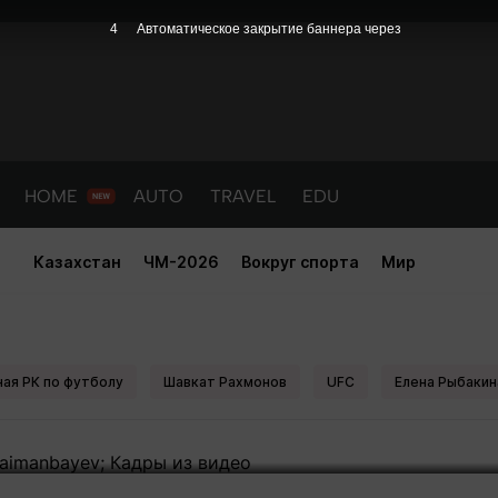
3
Автоматическое закрытие баннера через
HOME
AUTO
TRAVEL
EDU
Казахстан
ЧМ-2026
Вокруг спорта
Мир
силач нокаутировал соперника
ая РК по футболу
Шавкат Рахмонов
UFC
Елена Рыбакин
PORT
HEALTH
HOME
AUTO
Новости
порт
Новости
Новости