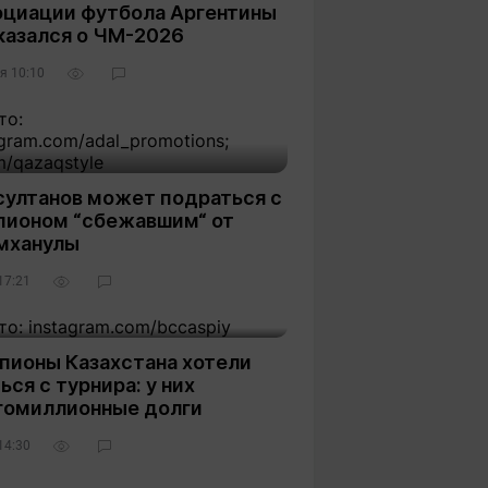
оциации футбола Аргентины
казался о ЧМ-2026
я 10:10
султанов может подраться с
пионом “сбежавшим“ от
мханулы
17:21
пионы Казахстана хотели
ься с турнира: у них
гомиллионные долги
14:30