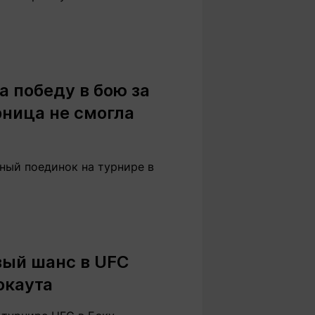
 победу в бою за
рница не смогла
ный поединок на турнире в
вый шанс в UFC
окаута