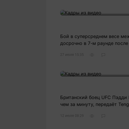
Статьи
Выгодно
В
Погода
Полезно
Т
Спецпроекты
Любопытно
Л
ч
Рейтинги
Гороскопы
Бой в суперсреднем весе ме
Рецепты
досрочно в 7-м раунде после
27 июля 15:35
О проекте
Редакция
Ре
Британский боец UFC Пэдди 
+7 (777) 001 44 99
чем за минуту, передаёт Tengr
12 июля 08:29