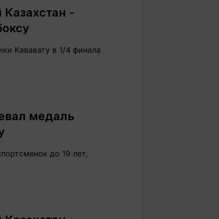
 Казахстан -
боксу
ки Кававату в 1/4 финала
оевал медаль
у
портсменок до 19 лет,