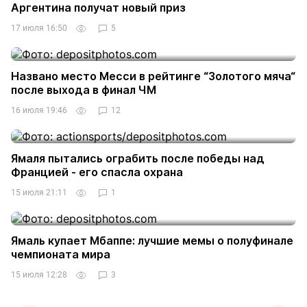
Аргентина получат новый приз
17 июля 16:50
5
Названо место Месси в рейтинге “Золотого мяча“
после выхода в финал ЧМ
16 июля 19:46
12
Ямаля пытались ограбить после победы над
Францией - его спасла охрана
15 июля 21:11
1
Ямаль купает Мбаппе: лучшие мемы о полуфинале
чемпионата мира
15 июля 12:28
3