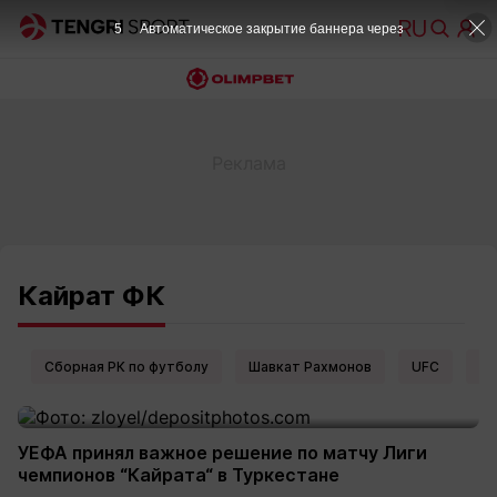
4
Автоматическое закрытие баннера через
Кайрат ФК
Сборная РК по футболу
Шавкат Рахмонов
UFC
Ел
УЕФА принял важное решение по матчу Лиги
чемпионов “Кайрата“ в Туркестане