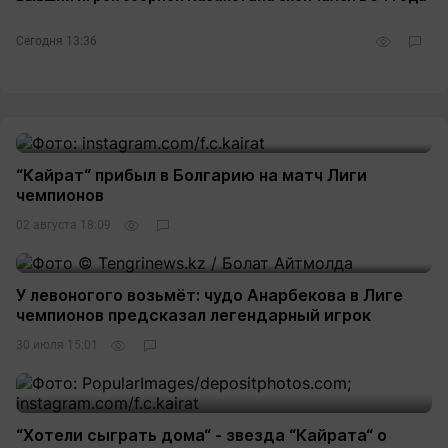
Сегодня 13:36
“Кайрат“ прибыл в Болгарию на матч Лиги
чемпионов
02 августа 18:09
У левоногого возьмёт: чудо Анарбекова в Лиге
чемпионов предсказал легендарный игрок
30 июля 15:01
“Хотели сыграть дома“ - звезда “Кайрата“ о