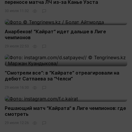
переносе матча ЛЧ из-за Канье Уэста
30 июля 11:32
Анарбеков! “Кайрат“ идет дальше в Лиге
чемпионов
29 июля 22:53
“Смотрели все“: в “Кайрате“ отреагировали на
дебют Сатпаева за “Челси“
29 июля 16:30
Решающий матч “Кайрата“ в Лиге чемпионов: где
смотреть
29 июля 12:26