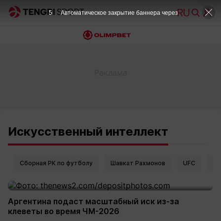
5
Автоматическое закрытие баннера через
Искусственный интеллект
Сборная РК по футболу
Шавкат Рахмонов
UFC
Ел
Аргентина подаст масштабный иск из-за
клеветы во время ЧМ-2026