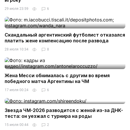
игроку
29 июля 23:59
6
Скандальный аргентинский футболист отказался
платить жене компенсацию после развода
28 июля 10:34
8
Жена Месси обнималась с другим во время
победного матча Аргентины на ЧМ
17 июля 00:24
6
Звезда ЧМ-2026 разводится с женой из-за ДНК-
теста: он уезжал с турнира на роды
15 июля 00:44
2