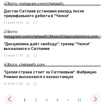
Дастан Сатпаев установил рекорд после
триумфального дебюта в “Челси“
31 июля 18:55
“Дисциплина даёт свободу“: тренер “Челси“
высказался о Сатпаеве
31 июля 17:30
“Целая страна стоит за Сатпаевым“: Фабрицио
Романо высказался о казахстанцах
31 июля 12:53
1
2
3
4
•
11