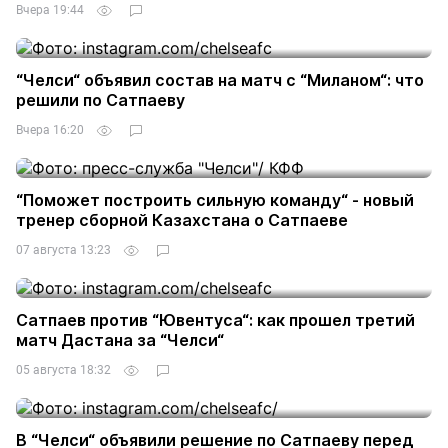
Вчера 19:44
“Челси“ объявил состав на матч с “Миланом“: что
решили по Сатпаеву
Вчера 16:20
“Поможет построить сильную команду“ - новый
тренер сборной Казахстана о Сатпаеве
07 августа 13:23
Сатпаев против “Ювентуса“: как прошел третий
матч Дастана за “Челси“
05 августа 18:32
В “Челси“ объявили решение по Сатпаеву перед