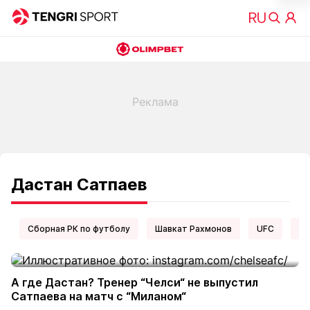
Дастан Сатпаев
Сборная РК по футболу
Шавкат Рахмонов
UFC
Ел
А где Дастан? Тренер “Челси“ не выпустил
Сатпаева на матч с “Миланом“