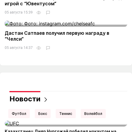
игрой с “Ювентусом“
05 августа 15:39
Дастан Сатпаев получил первую награду в
“Челси“
05 августа 14:37
Новости
Футбол
Бокс
Теннис
Волейбол
Казахстанец Дияр Нургожай победил нокаутом на