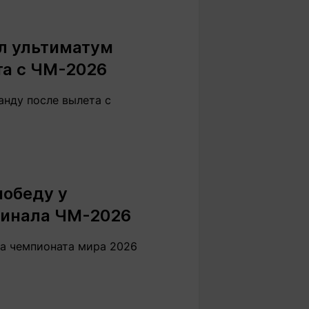
ил ультиматум
та с ЧМ-2026
анду после вылета с
победу у
 финала ЧМ-2026
ала чемпионата мира 2026