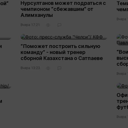
Нурсултанов может подраться с
ой“
Тем
чемпионом “сбежавшим“ от
чем
Алимханулы
Вчера 
Вчера 17:21
и
“Поможет построить сильную
“Вои
команду“ - новый тренер
выс
сборной Казахстана о Сатпаеве
сбо
Вчера 13:23
Вчера 
Офи
м
трен
фут
Вчера 