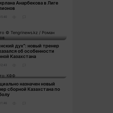
ирлана Анарбекова в Лиге
пионов
15:40
нский дух“: новый тренер
казался об особенности
рной Казахстана
12:43
циально назначен новый
ер сборной Казахстана по
болу
11:46