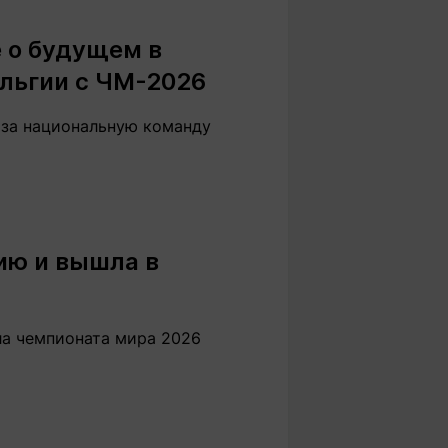
Вокруг света
Образование
 о будущем в
Путевые
Учебные
заметки
заведения
ельгии с ЧМ-2026
Маршруты
ты
Заилийского
х за национальную команду
Алатау
Светлая тема
ию и вышла в
Мы в социальных сетях
ала чемпионата мира 2026