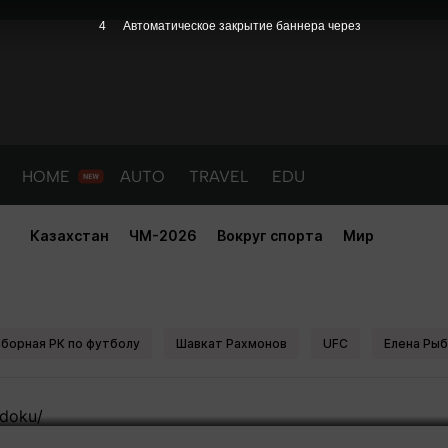
3
Автоматическое закрытие баннера через
HOME
AUTO
TRAVEL
EDU
Казахстан
ЧМ-2026
Вокруг спорта
Мир
 разводится с женой из-за ДНК-
ра на роды
борная РК по футболу
Шавкат Рахмонов
UFC
Елена Рыб
PORT
HEALTH
HOME
AUTO
Новости
порт
Новости
Новости