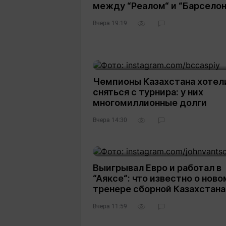
между “Реалом“ и “Барселон
Вчера 19:19
Чемпионы Казахстана хотел
сняться с турнира: у них
многомиллионные долги
Вчера 14:30
Выигрывал Евро и работал в
“Аяксе“: что известно о ново
тренере сборной Казахстана
Вчера 11:59