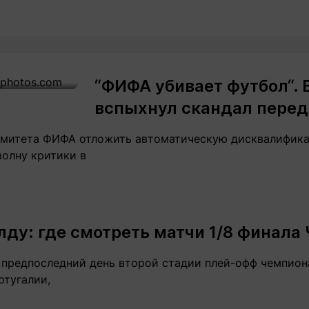
“ФИФА убивает футбол“. 
вспыхнул скандал перед
омитета ФИФА отложить автоматическую дисквалифик
волну критики в
лду: где смотреть матчи 1/8 финала
т предпоследний день второй стадии плей-офф чемпион
ртугалии,