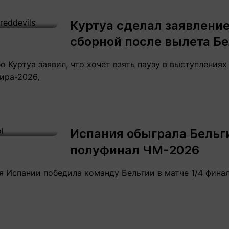
Статьи
округ спорта
Статьи
Полезное
Куртуа сделал заявление
ренды
Блоги
сборной после вылета Б
ига
Обзоры
емпионов
Спецпроек
о Куртуа заявил, что хочет взять паузу в выступления
ира-2026,
Контакты редакции
Вакансии
Реклама
Пресс-центр
Испания обыграла Бельг
полуфинал ЧМ-2026
клама
ная Испании победила команду Бельгии в матче 1/4 фин
+7 (700) 3 888 188