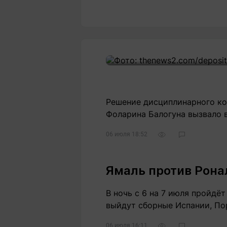
Решение дисциплинарного к
Фоларина Балогуна вызвало 
06 июля 18:52
Ямаль против Рона
В ночь с 6 на 7 июля пройдё
выйдут сборные Испании, По
06 июля 16:11