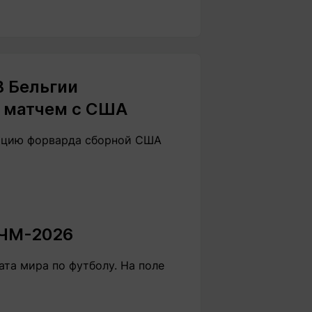
В Бельгии
 матчем с США
ацию форварда сборной США
 ЧМ-2026
ата мира по футболу. На поле