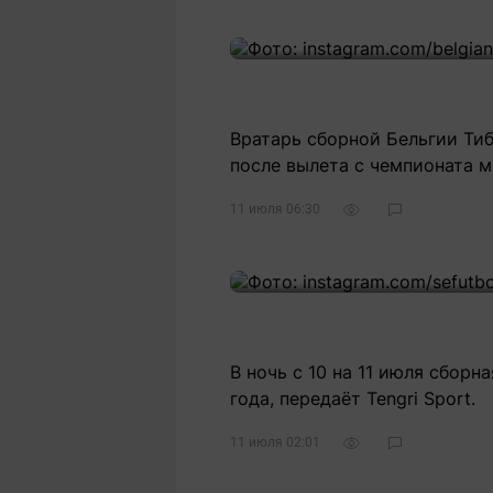
Статьи
Выгодно
В
Погода
Полезно
Т
Спецпроекты
Любопытно
Л
ч
Рейтинги
Гороскопы
Вратарь сборной Бельгии Тиб
Рецепты
после вылета с чемпионата м
11 июля 06:30
О проекте
Редакция
Ре
В ночь с 10 на 11 июля сбор
+7 (777) 001 44 99
года, передаёт Tengri Sport.
11 июля 02:01