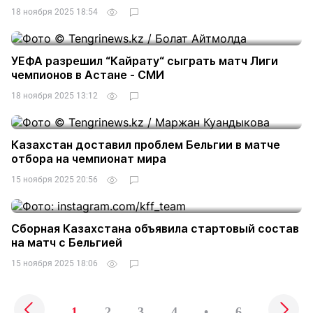
18 ноября 2025 18:54
27
УЕФА разрешил “Кайрату“ сыграть матч Лиги
чемпионов в Астане - СМИ
18 ноября 2025 13:12
7
Казахстан доставил проблем Бельгии в матче
отбора на чемпионат мира
15 ноября 2025 20:56
82
Сборная Казахстана объявила стартовый состав
на матч с Бельгией
15 ноября 2025 18:06
1
1
2
3
4
•
6