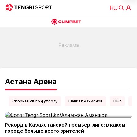
Астана Арена
Сборная РК по футболу
Шавкат Рахмонов
UFC
Ел
Рекорд в Казахстанской премьер-лиге: в каком
городе больше всего зрителей